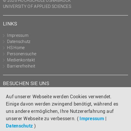
© 2026 HOCHSCHULE OSNABRÜCK
UNIVERSITY OF APPLIED SCIENCES
LINKS
Impressum
Datenschutz
HS Home
Personensuche
Medienkontakt
Barrierefreiheit
BESUCHEN SIE UNS
Instagram
Tiktok
LinkedIn
YouTube
Facebook
Auf unserer Webseite werden Cookies verwendet.
Einige davon werden zwingend benötigt, während es
uns andere ermöglichen, Ihre Nutzererfahrung auf
unserer Webseite zu verbessern. (
Impressum
|
Datenschutz
)