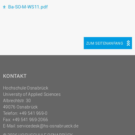
Ba-SO-M-WS11.pdf
ZUM SEITENANFANG
KONTAKT
Hochschule Osnabrück
University of Applied Sciences
Albrechtstr. 30
49076 Osnabrück
Telefon: +49 541 969-0
Fax: +49 541 969-2066
E-Mail:
servicedesk@hs-osnabrueck.de