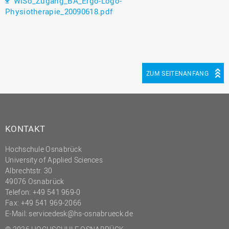
WiSo_Zugang_BA_Ergo-Logo-
Physiotherapie_20090618.pdf
ZUM SEITENANFANG
KONTAKT
Hochschule Osnabrück
University of Applied Sciences
Albrechtstr. 30
49076 Osnabrück
Telefon: +49 541 969-0
Fax: +49 541 969-2066
E-Mail:
servicedesk@hs-osnabrueck.de