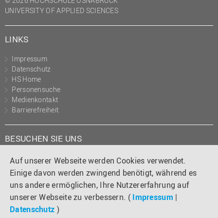
© 2026 HOCHSCHULE OSNABRÜCK
UNIVERSITY OF APPLIED SCIENCES
LINKS
Impressum
Datenschutz
HS Home
Personensuche
Medienkontakt
Barrierefreiheit
BESUCHEN SIE UNS
Instagram
Tiktok
LinkedIn
YouTube
Facebook
Auf unserer Webseite werden Cookies verwendet.
Einige davon werden zwingend benötigt, während es
uns andere ermöglichen, Ihre Nutzererfahrung auf
unserer Webseite zu verbessern. (
Impressum
|
Datenschutz
)