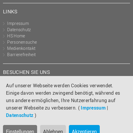
LINKS
Impressum
Datenschutz
HS Home
Personensuche
Medienkontakt
Barrierefreiheit
BESUCHEN SIE UNS
Instagram
Tiktok
LinkedIn
YouTube
Facebook
Auf unserer Webseite werden Cookies verwendet.
Einige davon werden zwingend benötigt, während es
uns andere ermöglichen, Ihre Nutzererfahrung auf
unserer Webseite zu verbessern. (
Impressum
|
Datenschutz
)
Einstellungen
Ablehnen
Akzeptieren