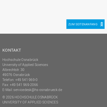
ZUM SEITENANFANG
KONTAKT
Hochschule Osnabrück
University of Applied Sciences
Albrechtstr. 30
49076 Osnabrück
Telefon: +49 541 969-0
Fax: +49 541 969-2066
E-Mail:
servicedesk@hs-osnabrueck.de
© 2026 HOCHSCHULE OSNABRÜCK
UNIVERSITY OF APPLIED SCIENCES