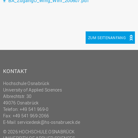
BA_ZugangO_WIng_WInf_200607.pdf
ZUM SEITENANFANG
KONTAKT
Hochschule Osnabrück
University of Applied Sciences
Albrechtstr. 30
49076 Osnabrück
Telefon: +49 541 969-0
Fax: +49 541 969-2066
E-Mail:
servicedesk@hs-osnabrueck.de
© 2026 HOCHSCHULE OSNABRÜCK