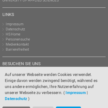
UNIVERSITY OF APPLIED SCIENCES
LINKS
Impressum
Datenschutz
HS Home
Personensuche
Medienkontakt
Barrierefreiheit
BESUCHEN SIE UNS
Instagram
Tiktok
LinkedIn
YouTube
Facebook
Auf unserer Webseite werden Cookies verwendet.
Einige davon werden zwingend benötigt, während es
uns andere ermöglichen, Ihre Nutzererfahrung auf
unserer Webseite zu verbessern. (
Impressum
|
Datenschutz
)