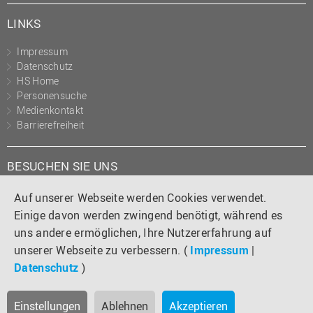
LINKS
Impressum
Datenschutz
HS Home
Personensuche
Medienkontakt
Barrierefreiheit
BESUCHEN SIE UNS
Instagram
Tiktok
LinkedIn
YouTube
Facebook
Auf unserer Webseite werden Cookies verwendet.
Einige davon werden zwingend benötigt, während es
uns andere ermöglichen, Ihre Nutzererfahrung auf
unserer Webseite zu verbessern. (
Impressum
|
Datenschutz
)
Einstellungen
Ablehnen
Akzeptieren