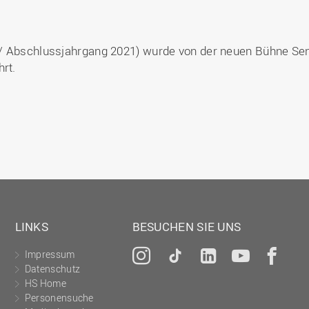
 / Abschlussjahrgang 2021) wurde von der neuen Bühne Se
rt.
LINKS
BESUCHEN SIE UNS
Impressum
Instagram
Tiktok
LinkedIn
YouTu
Fa
Datenschutz
HS Home
Personensuche