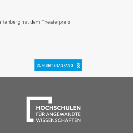
nftenberg mit dem Theaterpreis
ZUM SEITENANFANG
be
cebook