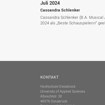
Juli 2024
Cassandra Schlenker
Cassandra Schlenker (B.A. Musical
2024 als „Beste Schauspielerin“ geeh
KONTAKT
Hochschule Osnabrück
University of Applied Sciences
Albrechtstr. 30
49076 Osnabrück