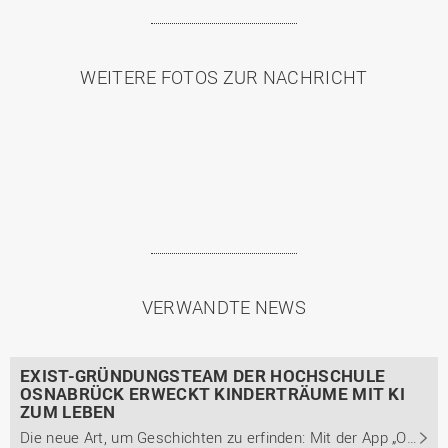
WEITERE FOTOS ZUR NACHRICHT
VERWANDTE NEWS
EXIST-GRÜNDUNGSTEAM DER HOCHSCHULE
OSNABRÜCK ERWECKT KINDERTRÄUME MIT KI
ZUM LEBEN
Die neue Art, um Geschichten zu erfinden: Mit der App „Oneiro“ sollen Kinder bald ihre eigenen Geschichten schreiben, illustrieren und vertonen können. Möglich ist dies mit Künstlicher Intelligenz (KI).