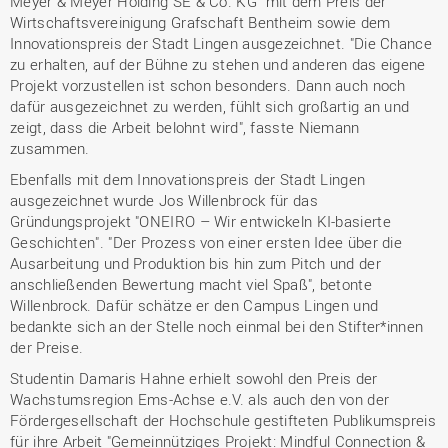
Meyer & Meyer Holding SE & Co. KG" mit dem Preis der
Wirtschaftsvereinigung Grafschaft Bentheim sowie dem
Innovationspreis der Stadt Lingen ausgezeichnet. "Die Chance
zu erhalten, auf der Bühne zu stehen und anderen das eigene
Projekt vorzustellen ist schon besonders. Dann auch noch
dafür ausgezeichnet zu werden, fühlt sich großartig an und
zeigt, dass die Arbeit belohnt wird", fasste Niemann
zusammen.
Ebenfalls mit dem Innovationspreis der Stadt Lingen
ausgezeichnet wurde Jos Willenbrock für das
Gründungsprojekt "ONEIRO – Wir entwickeln KI-basierte
Geschichten". "Der Prozess von einer ersten Idee über die
Ausarbeitung und Produktion bis hin zum Pitch und der
anschließenden Bewertung macht viel Spaß", betonte
Willenbrock. Dafür schätze er den Campus Lingen und
bedankte sich an der Stelle noch einmal bei den Stifter*innen
der Preise.
Studentin Damaris Hahne erhielt sowohl den Preis der
Wachstumsregion Ems-Achse e.V. als auch den von der
Fördergesellschaft der Hochschule gestifteten Publikumspreis
für ihre Arbeit "Gemeinnütziges Projekt: Mindful Connection &