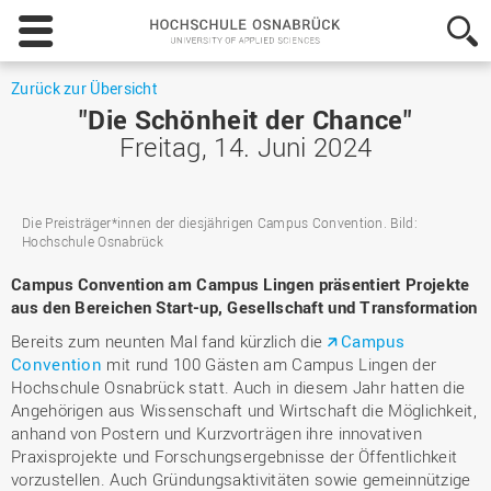
Hochschule
Osnabrück
-
University
Zurück zur Übersicht
of
"Die Schönheit der Chance"
Applied
Freitag, 14. Juni 2024
Sciences
Die Preisträger*innen der diesjährigen Campus Convention. Bild:
Hochschule Osnabrück
Campus Convention am Campus Lingen präsentiert Projekte
aus den Bereichen Start-up, Gesellschaft und Transformation
Bereits zum neunten Mal fand kürzlich die
Campus
Convention
mit rund 100 Gästen am Campus Lingen der
Hochschule Osnabrück statt. Auch in diesem Jahr hatten die
Angehörigen aus Wissenschaft und Wirtschaft die Möglichkeit,
anhand von Postern und Kurzvorträgen ihre innovativen
Praxisprojekte und Forschungsergebnisse der Öffentlichkeit
vorzustellen. Auch Gründungsaktivitäten sowie gemeinnützige