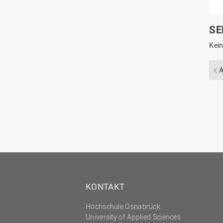
SE
Kein
A
KONTAKT
Hochschule Osnabrück
University of Applied Sciences