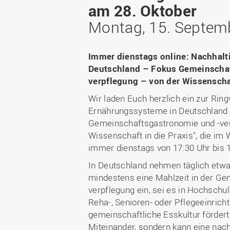
Bachelor
WIR in der Gesellschaft
am 28. Oktober
Fördermöglichkeiten
Fördergesellschaft
Master
WIR durch die Jahrzehnte
Montag, 15. Septem
Förder-ABC (FAQ)
Deutschlandstipendium
Berufsbegleitend studieren
WIR in den Medien und
Gute wissenschaftliche
StudyUp-Award
unsere Publikationen
Duales Studium
Immer dienstags online: Nachhalt
Praxis
WIR in Osnabrück und
Weiterbildung
Deutschland – Fokus Gemeinscha
Forschungsdaten
Lingen: Standort- und
verpflegung – von der Wissenschaf
Future Skills
Gebäudepläne
I
Wir laden Euch herzlich ein zur Rin
Infos für Erstsemester
Nachrichten
Ernährungssysteme in Deutschland
RECHERCHE
Infos für Eltern
Veranstaltungen
Gemeinschaftsgastronomie und -ver
Wissenschaft in die Praxis", die i
Forschungsdatenbank
immer dienstags von 17:30 Uhr bis 19
Ressort-
In Deutschland nehmen täglich etwa
Drittmitteldatenbank
mindestens eine Mahlzeit in der G
Laboreinrichtungen und
verpflegung ein, sei es in Hochschule
Versuchsbetriebe
Reha-, Senioren- oder Pflegeeinrich
gemeinschaftliche Esskultur fördert 
Expertensuche
Miteinander, sondern kann eine nach