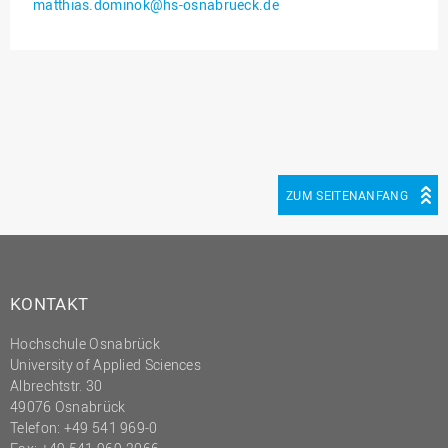
matthias.dominok@hs-osnabrueck.de
Innenrevision
Institut für Musik
IT Service Center
Kommunikation und
Marketing
LearningCenter
ZUM SEITENANFANG
Nachhaltigkeit
Personal
Personalentwicklung
KONTAKT
Personalrat
Hochschule Osnabrück
Präsidialbüro
University of Applied Sciences
Professional School
Albrechtstr. 30
49076 Osnabrück
Projekte des Präsidiums
Telefon: +49 541 969-0
Projektmanagement Office