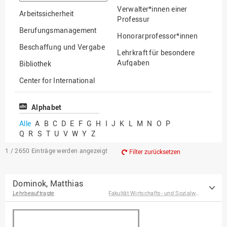
suchen
Verwalter*innen einer
Arbeitssicherheit
Professur
Berufungsmanagement
Honorarprofessor*innen
Beschaffung und Vergabe
Lehrkraft für besondere
Aufgaben
Bibliothek
Mitarbeiter*innen
Center for International
Mobility
Lehrbeauftragte
Center for International
Alphabet
Gastwissenschaftler*innen
Students
Alle
A
B
C
D
E
F
G
H
I
J
K
L
M
N
O
P
Professor*innen im
Q
R
S
T
U
V
W
Y
Z
Chancengerechtigkeit
Ruhestand
eLearning Competence
1 / 2650
Einträge werden angezeigt
Filter zurücksetzen
Center
EU-Büro
Dominok, Matthias
Lehrbeauftragte
Fakultät Wirtschafts- und Sozialwissenschaften
Fakultät
Agrarwissenschaften und
Landschaftsarchitektur