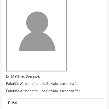
Fakultät
Ingenieurwissenschaften
und Informatik
Fakultät Management,
Kultur und Technik
Fakultät Wirtschafts- und
Sozialwissenschaften
Finanzen
Forschung, Kooperation,
Drittmittel
Gebäude und Technik
Gesellschaftliches
Dr.
Matthias Dominok
Engagement
Fakultät Wirtschafts- und Sozialwissenschaften
Gleichstellungsbüro
Fakultät Wirtschafts- und Sozialwissenschaften
Hochschulleitung
E-Mail
Hochschulplanung/-
strategie