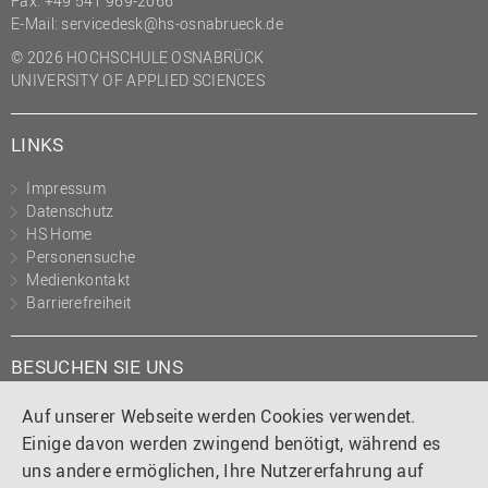
Fax: +49 541 969-2066
(PMO)
E-Mail:
servicedesk@hs-osnabrueck.de
Prozessmanagement
© 2026 HOCHSCHULE OSNABRÜCK
UNIVERSITY OF APPLIED SCIENCES
Recht
Science to Business GmbH
LINKS
Studierendensekretariat
Impressum
Studium und Lehre
Datenschutz
HS Home
Transfer- und
Personensuche
Innovationsmanagement
Medienkontakt
Barrierefreiheit
BESUCHEN SIE UNS
Instagram
Tiktok
LinkedIn
YouTube
Facebook
Auf unserer Webseite werden Cookies verwendet.
Einige davon werden zwingend benötigt, während es
uns andere ermöglichen, Ihre Nutzererfahrung auf