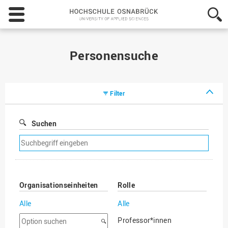
Hochschule
Osnabrück
-
University
of
Personensuche
Applied
Sciences
Filter
Suchen
Suchfilter
entfernen
Organisationseinheiten
Rolle
Alle
Alle
Option
Professor*innen