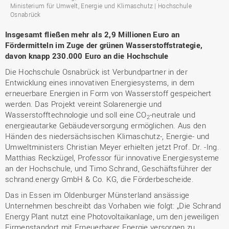
Ministerium für Umwelt, Energie und Klimaschutz | Hochschule
Osnabrück
Insgesamt fließen mehr als 2,9 Millionen Euro an
Fördermitteln im Zuge der grünen Wasserstoffstrategie,
davon knapp 230.000 Euro an die Hochschule
Die Hochschule Osnabrück ist Verbundpartner in der
Entwicklung eines innovativen Energiesystems, in dem
erneuerbare Energien in Form von Wasserstoff gespeichert
werden. Das Projekt vereint Solarenergie und
Wasserstofftechnologie und soll eine CO
-neutrale und
2
energieautarke Gebäudeversorgung ermöglichen. Aus den
Händen des niedersächsischen Klimaschutz-, Energie- und
Umweltministers Christian Meyer erhielten jetzt Prof. Dr. -Ing.
Matthias Reckzügel, Professor für innovative Energiesysteme
an der Hochschule, und Timo Schrand, Geschäftsführer der
schrand.energy GmbH & Co. KG, die Förderbescheide.
Das in Essen im Oldenburger Münsterland ansässige
Unternehmen beschreibt das Vorhaben wie folgt: „Die Schrand
Energy Plant nutzt eine Photovoltaikanlage, um den jeweiligen
Firmenstandort mit Erneuerbarer Energie versorgen zu