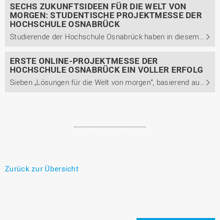
SECHS ZUKUNFTSIDEEN FÜR DIE WELT VON
MORGEN: STUDENTISCHE PROJEKTMESSE DER
HOCHSCHULE OSNABRÜCK
Studierende der Hochschule Osnabrück haben in diesem Sommersemester sechs „Lösungen für die Welt von morgen“ entwickelt und auf der gleichnamigen Online-Projektmesse vorgestellt. Die beiden besten Ideen erhielten Preise, gestiftet von der Fördergesellschaft der Hochschule Osnabrück und der Dr. ...
ERSTE ONLINE-PROJEKTMESSE DER
HOCHSCHULE OSNABRÜCK EIN VOLLER ERFOLG
Sieben „Lösungen für die Welt von morgen“, basierend auf Zukunftstechnologien, präsentierten jetzt Studierende der Hochschule Osnabrück in der ersten gleichnamigen Online-Projektmesse.
Zurück zur Übersicht