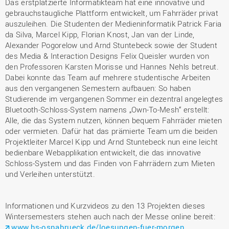
Das erstplatzierte Informatikteam hat eine innovative und
gebrauchstaugliche Plattform entwickelt, um Fahrräder privat
auszuleihen. Die Studenten der Medieninformatik Patrick Faria
da Silva, Marcel Kipp, Florian Knost, Jan van der Linde,
Alexander Pogorelow und Arnd Stuntebeck sowie der Student
des Media & Interaction Designs Felix Queisler wurden von
den Professoren Karsten Morisse und Hannes Nehls betreut.
Dabei konnte das Team auf mehrere studentische Arbeiten
aus den vergangenen Semestern aufbauen: So haben
Studierende im vergangenen Sommer ein dezentral angelegtes
Bluetooth-Schloss-System namens „Own-To-Mesh“ erstellt:
Alle, die das System nutzen, können bequem Fahrräder mieten
oder vermieten. Dafür hat das prämierte Team um die beiden
Projektleiter Marcel Kipp und Arnd Stuntebeck nun eine leicht
bedienbare Webapplikation entwickelt, die das innovative
Schloss-System und das Finden von Fahrrädern zum Mieten
und Verleihen unterstützt.
Informationen und Kurzvideos zu den 13 Projekten dieses
Wintersemesters stehen auch nach der Messe online bereit:
www.hs-osnabrueck.de/loesungen-fuer-morgen