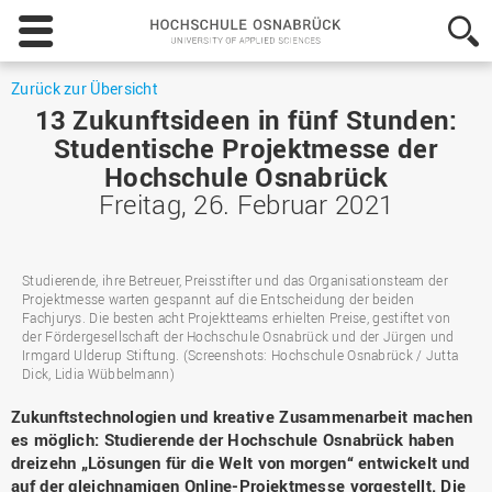
Hochschule
Osnabrück
-
University
Zurück zur Übersicht
of
13 Zukunftsideen in fünf Stunden:
Applied
Studentische Projektmesse der
Sciences
Hochschule Osnabrück
Freitag, 26. Februar 2021
Studierende, ihre Betreuer, Preisstifter und das Organisationsteam der
Projektmesse warten gespannt auf die Entscheidung der beiden
Fachjurys. Die besten acht Projektteams erhielten Preise, gestiftet von
der Fördergesellschaft der Hochschule Osnabrück und der Jürgen und
Irmgard Ulderup Stiftung. (Screenshots: Hochschule Osnabrück / Jutta
Dick, Lidia Wübbelmann)
Zukunftstechnologien und kreative Zusammenarbeit machen
es möglich: Studierende der Hochschule Osnabrück haben
dreizehn „Lösungen für die Welt von morgen“ entwickelt und
auf der gleichnamigen Online-Projektmesse vorgestellt. Die