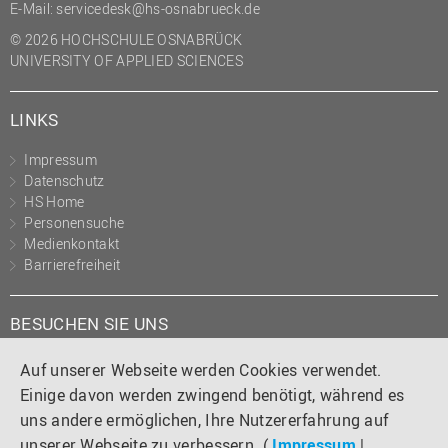
E-Mail:
servicedesk@hs-osnabrueck.de
© 2026 HOCHSCHULE OSNABRÜCK
UNIVERSITY OF APPLIED SCIENCES
LINKS
Impressum
Datenschutz
HS Home
Personensuche
Medienkontakt
Barrierefreiheit
BESUCHEN SIE UNS
Instagram
Tiktok
LinkedIn
YouTube
Facebook
Auf unserer Webseite werden Cookies verwendet.
Einige davon werden zwingend benötigt, während es
uns andere ermöglichen, Ihre Nutzererfahrung auf
unserer Webseite zu verbessern. (
Impressum
|