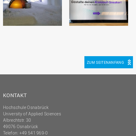
ZUM SEITENANFANG
KONTAKT
Hochschule Osnabrück
University of Applied Sciences
Albrechtstr. 30
49076 Osnabrück
Telefon: +49 541 969-0