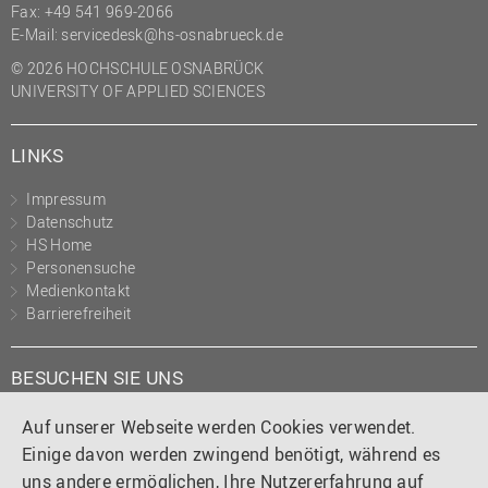
Fax: +49 541 969-2066
E-Mail:
servicedesk@hs-osnabrueck.de
© 2026 HOCHSCHULE OSNABRÜCK
UNIVERSITY OF APPLIED SCIENCES
LINKS
Impressum
Datenschutz
HS Home
Personensuche
Medienkontakt
Barrierefreiheit
BESUCHEN SIE UNS
Instagram
Tiktok
LinkedIn
YouTube
Facebook
Auf unserer Webseite werden Cookies verwendet.
Einige davon werden zwingend benötigt, während es
uns andere ermöglichen, Ihre Nutzererfahrung auf