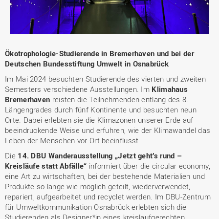
Ökotrophologie-Studierende in Bremerhaven und bei der
Deutschen Bundesstiftung Umwelt in Osnabrück
Im Mai 2024 besuchten Studierende des vierten und zweiten
Semesters verschiedene Ausstellungen. Im
Klimahaus
Bremerhaven
reisten die Teilnehmenden entlang des 8.
Längengrades durch fünf Kontinente und besuchten neun
Orte. Dabei erlebten sie die Klimazonen unserer Erde auf
beeindruckende Weise und erfuhren, wie der Klimawandel das
Leben der Menschen vor Ort beeinflusst.
Die
14. DBU Wanderausstellung „Jetzt geht’s rund –
Kreisläufe statt Abfälle“
informiert über die circular economy,
eine Art zu wirtschaften, bei der bestehende Materialien und
Produkte so lange wie möglich geteilt, wiederverwendet,
repariert, aufgearbeitet und recyclet werden. Im DBU-Zentrum
für Umweltkommunikation Osnabrück erlebten sich die
Studierenden als Designer*in eines kreislaufgerechten