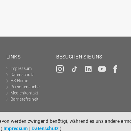
LINKS
BESUCHEN SIE UNS
Impressum
Instagram
Tiktok
LinkedIn
YouTu
Fa
Datenschutz
HS Home
Personensuche
Medienkontakt
Barrierefreiheit
davon werden zwingend benötigt, während es uns andere ermö
 (
Impressum
|
Datenschutz
)