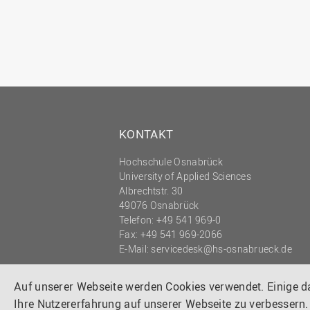
KONTAKT
Hochschule Osnabrück
University of Applied Sciences
Albrechtstr. 30
49076 Osnabrück
Telefon: +49 541 969-0
Fax: +49 541 969-2066
E-Mail:
servicedesk@hs-osnabrueck.de
© 2026 HOCHSCHULE OSNABRÜCK
UNIVERSITY OF APPLIED SCIENCES
Auf unserer Webseite werden Cookies verwendet. Einige 
Ihre Nutzererfahrung auf unserer Webseite zu verbessern.