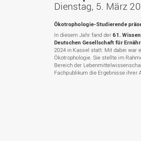
Bachelor
WIR in der Gesellschaft
Dienstag, 5. März 2
Fördermöglichkeiten
Fördergesellschaft
Master
WIR durch die Jahrzehnte
Förder-ABC (FAQ)
Deutschlandstipendium
Berufsbegleitend studieren
WIR in den Medien und
Ökotrophologie-Studierende präsen
Gute wissenschaftliche
StudyUp-Award
unsere Publikationen
Duales Studium
Praxis
In diesem Jahr fand der
61. Wissen
WIR in Osnabrück und
Weiterbildung
Deutschen Gesellschaft für Ernäh
Forschungsdaten
Lingen: Standort- und
2024 in Kassel statt. Mit dabei war 
Future Skills
Gebäudepläne
Ökotrophologie. Sie stellte im Rahm
I
Infos für Erstsemester
Nachrichten
Bereich der Lebenmittelwissenschaf
RECHERCHE
Infos für Eltern
Veranstaltungen
Fachpublikum die Ergebnisse ihrer A
Forschungsdatenbank
Ressort-
Drittmitteldatenbank
Laboreinrichtungen und
Versuchsbetriebe
Expertensuche