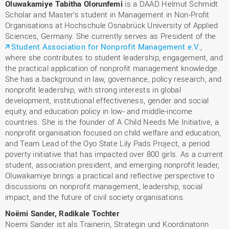
Oluwakamiye Tabitha Olorunfemi
is a DAAD Helmut Schmidt
Scholar and Master’s student in Management in Non-Profit
Organisations at Hochschule Osnabrück University of Applied
Sciences, Germany. She currently serves as President of the
Student Association for Nonprofit Management e.V.
,
where she contributes to student leadership, engagement, and
the practical application of nonprofit management knowledge.
She has a background in law, governance, policy research, and
nonprofit leadership, with strong interests in global
development, institutional effectiveness, gender and social
equity, and education policy in low- and middle-income
countries. She is the founder of A Child Needs Me Initiative, a
nonprofit organisation focused on child welfare and education,
and Team Lead of the Oyo State Lily Pads Project, a period
poverty initiative that has impacted over 800 girls. As a current
student, association president, and emerging nonprofit leader,
Oluwakamiye brings a practical and reflective perspective to
discussions on nonprofit management, leadership, social
impact, and the future of civil society organisations.
Noëmi Sander, Radikale Tochter
Noemi Sander ist als Trainerin, Strategin und Koordinatorin