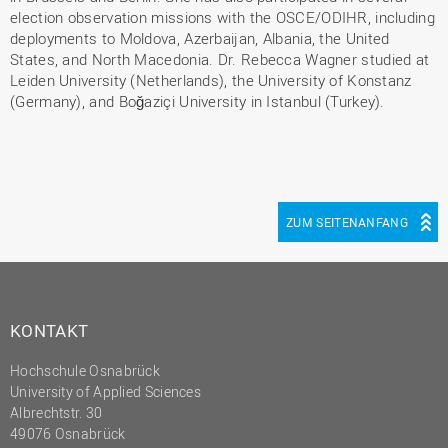
election observation missions with the OSCE/ODIHR, including
deployments to Moldova, Azerbaijan, Albania, the United
States, and North Macedonia. Dr. Rebecca Wagner studied at
Leiden University (Netherlands), the University of Konstanz
(Germany), and Boğaziçi University in Istanbul (Turkey).
ZUM SEITENANFANG
KONTAKT
Hochschule Osnabrück
University of Applied Sciences
Albrechtstr. 30
49076 Osnabrück