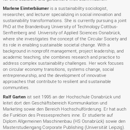
Marlene Eimterbäumer
is a sustainability sociologist,
researcher, and lecturer specializing in social innovation and
sustainability transformations. She is currently pursuing a joint
PhD at the Brandenburg University of Technology Cottbus-
Senftenberg and University of Applied Sciences Osnabrück,
where she investigates the concept of the Circular Society and
its role in enabling sustainable societal change. With a
background in nonprofit management, project leadership, and
academic teaching, she combines research and practice to
address complex sustainability challenges. Her work focuses
on circular economy transitions, systems change, social
entrepreneurship, and the development of innovative
approaches that contribute to resilient and sustainable
communities.
Ralf Garten
ist seit 1995 an der Hochschule Osnabrück und
leitet dort den Geschäftsbereich Kommunikation und
Marketing sowie den Bereich Hochschulförderung. Er hat auch
die Funktion des Pressesprechers inne. Er studierte auf
Diplom Allgemeinen Maschinenbau (HS Osnabrück) sowie den
Masterstudiengang Corporate Publishing (Universität Leipzig).