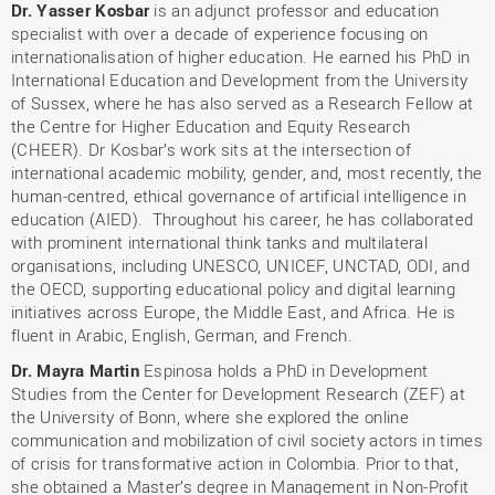
Dr. Yasser Kosbar
is an adjunct professor and education
specialist with over a decade of experience focusing on
internationalisation of higher education. He earned his PhD in
International Education and Development from the University
of Sussex, where he has also served as a Research Fellow at
the Centre for Higher Education and Equity Research
(CHEER). Dr Kosbar’s work sits at the intersection of
international academic mobility, gender, and, most recently, the
human-centred, ethical governance of artificial intelligence in
education (AIED). Throughout his career, he has collaborated
with prominent international think tanks and multilateral
organisations, including UNESCO, UNICEF, UNCTAD, ODI, and
the OECD, supporting educational policy and digital learning
initiatives across Europe, the Middle East, and Africa. He is
fluent in Arabic, English, German, and French.
Dr. Mayra Martin
Espinosa holds a PhD in Development
Studies from the Center for Development Research (ZEF) at
the University of Bonn, where she explored the online
communication and mobilization of civil society actors in times
of crisis for transformative action in Colombia. Prior to that,
she obtained a Master’s degree in Management in Non-Profit