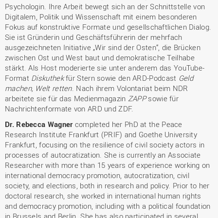
Psychologin. Ihre Arbeit bewegt sich an der Schnittstelle von
Digitalem, Politik und Wissenschaft mit einem besonderen
Fokus auf konstruktive Formate und gesellschaftlichen Dialog.
Sie ist Gründerin und Geschäftsführerin der mehrfach
ausgezeichneten Initiative „Wir sind der Osten“, die Brücken
zwischen Ost und West baut und demokratische Teilhabe
stärkt. Als Host moderierte sie unter anderem das YouTube-
Format
Diskuthek
für Stern sowie den ARD-Podcast
Geld
machen, Welt retten
. Nach ihrem Volontariat beim NDR
arbeitete sie für das Medienmagazin
ZAPP
sowie für
Nachrichtenformate von ARD und ZDF.
Dr. Rebecca Wagner
completed her PhD at the Peace
Research Institute Frankfurt (PRIF) and Goethe University
Frankfurt, focusing on the resilience of civil society actors in
processes of autocratization. She is currently an Associate
Researcher with more than 15 years of experience working on
international democracy promotion, autocratization, civil
society, and elections, both in research and policy. Prior to her
doctoral research, she worked in international human rights
and democracy promotion, including with a political foundation
in Brussels and Berlin. She has also participated in several