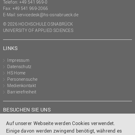
Telefon: +49 541 969-0
Fax: +49 541 969-2066
E-Mail:
servicedesk@hs-osnabrueck.de
© 2026 HOCHSCHULE OSNABRÜCK
UNIVERSITY OF APPLIED SCIENCES
LINKS
Impressum
Datenschutz
HS Home
Personensuche
Medienkontakt
Barrierefreiheit
BESUCHEN SIE UNS
Instagram
Tiktok
LinkedIn
YouTube
Facebook
Auf unserer Webseite werden Cookies verwendet.
Einige davon werden zwingend benötigt, während es