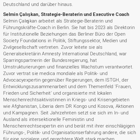
Deutschland und darüber hinaus.
Selmin Çalışkan, Strategie-Beraterin und Executive Coach
Selmin Çalışkan arbeitet als Strategie-Beraterin und
Führungskräfte-Coach in Berlin. Sie hat bis 2023 als Direktorin
für Institutionelle Beziehungen das Berliner Büro der Open
Society Foundations in Politik, Stiftungssektor, Medien und
Zivilgesellschaft vertreten. Zuvor leitete sie als
Generalsekretärin Amnesty International Deutschland, war
Sparringspartnerin der Bundesregierung, hat
Umstrukturierungen und finanzielles Wachstum verantwortet.
Zuvor vertrat sie medica mondiale als Politik- und
Advocacyexpertin gegenüber Regierungen, dem ISTGH, der
Entwicklungszusammenarbeit und dem Themenfeld 'Frauen,
Frieden und Sicherheit' und organisierte mit lokalen
Menschenrechtsaktivistinnen in Kriegs- und Krisengebieten
wie Afghanistan, Liberia dem DR Kongo und Kosova, Aktionen
und Kampagnen. Seit Jahrzehnten setzt sie sich im In- und
Ausland als intersektionelle Feministin und
Menschenrechtsexpertin ein und berät mit ihrer einschlägigen
Führungs-, Politik- und Organisationserfahrung andere, die sich
für eine sozialere und gerechtere Welt stark machen.