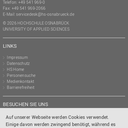
Telefon: +49 541 969-0
Fax: +49 541 969-2066
E-Mail:
servicedesk@hs-osnabrueck.de
© 2026 HOCHSCHULE OSNABRÜCK
UNIVERSITY OF APPLIED SCIENCES
LINKS
Impressum
Datenschutz
HS Home
Personensuche
Medienkontakt
Barrierefreiheit
BESUCHEN SIE UNS
Instagram
Tiktok
LinkedIn
YouTube
Facebook
Auf unserer Webseite werden Cookies verwendet.
Einige davon werden zwingend benötigt, während es