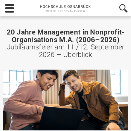
Hochschule
Osnabrück
-
University
of
20 Jahre Management in Nonprofit-
Applied
Organisations M.A. (2006–2026)
Sciences
Jubiläumsfeier am 11./12. September
2026 – Überblick