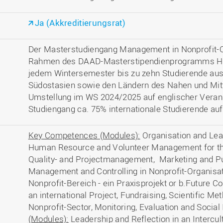
Ja (Akkreditierungsrat)
Der Masterstudiengang Management in Nonprofit-O
Rahmen des DAAD-Masterstipendienprogramms H
jedem Wintersemester bis zu zehn Studierende aus 
Südostasien sowie den Ländern des Nahen und Mittl
Umstellung im WS 2024/2025 auf englischer Veran
Studiengang ca. 75% internationale Studierende auf
Key Competences (Modules):
Organisation and Lead
Human Resource and Volunteer Management for the
Quality- and Projectmanagement, Marketing and Pub
Management and Controlling in Nonprofit-Organisat
Nonprofit-Bereich - ein Praxisprojekt or b.Future Co
an international Project, Fundraising, Scientific M
Nonprofit-Sector, Monitoring, Evaluation and Social
(Modules):
Leadership and Reflection in an Intercult