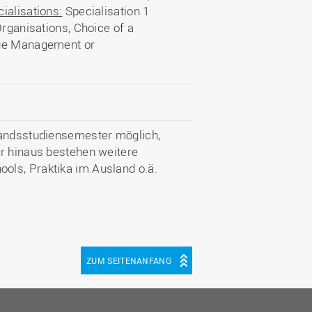
ialisations:
Specialisation 1
Organisations, Choice of a
nge Management or
landsstudiensemester möglich,
er hinaus bestehen weitere
ols, Praktika im Ausland o.ä.
ZUM SEITENANFANG