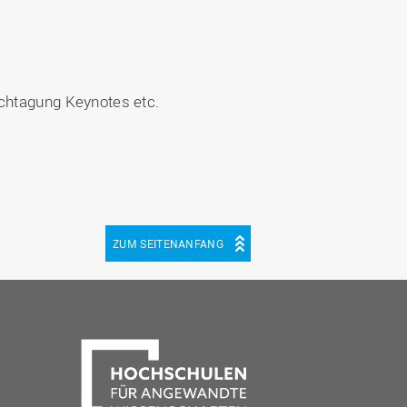
chtagung Keynotes etc.
ZUM SEITENANFANG
be
cebook