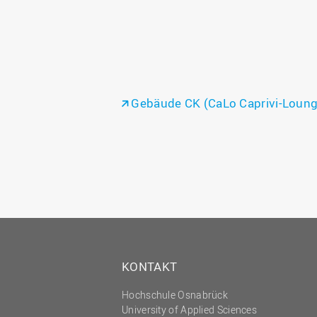
Gebäude CK (CaLo Caprivi-Loung
KONTAKT
Hochschule Osnabrück
University of Applied Sciences