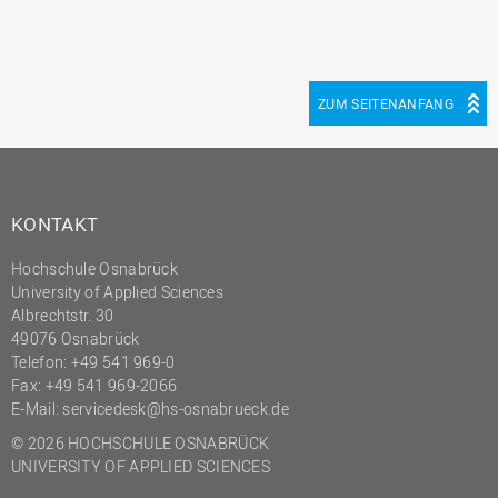
ZUM SEITENANFANG
KONTAKT
Hochschule Osnabrück
University of Applied Sciences
Albrechtstr. 30
49076 Osnabrück
Telefon: +49 541 969-0
Fax: +49 541 969-2066
E-Mail:
servicedesk@hs-osnabrueck.de
© 2026 HOCHSCHULE OSNABRÜCK
UNIVERSITY OF APPLIED SCIENCES