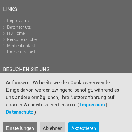
LINKS
Impressum
Datenschutz
HS Home
Personensuche
Medienkontakt
Barrierefreiheit
BESUCHEN SIE UNS
Instagram
Tiktok
LinkedIn
YouTube
Facebook
Auf unserer Webseite werden Cookies verwendet.
Einige davon werden zwingend benötigt, während es
uns andere ermöglichen, Ihre Nutzererfahrung auf
unserer Webseite zu verbessern. (
Impressum
|
Datenschutz
)
Einstellungen
Ablehnen
Akzeptieren