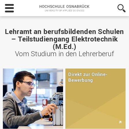
Hochschule
Osnabrück
-
University
of
Lehramt an berufsbildenden Schulen
Applied
– Teilstudiengang Elektrotechnik
Sciences
(M.Ed.)
Vom Studium in den Lehrerberuf
Direkt zur Online-
Bewerbung