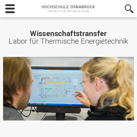
Hochschule
Osnabrück
-
University
of
Wissenschaftstransfer
Applied
Labor für Thermische Energietechnik
Sciences