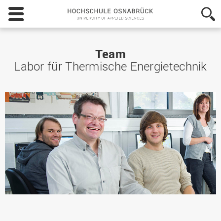
Hochschule
Osnabrück
-
University
of
Team
Applied
Labor für Thermische Energietechnik
Sciences