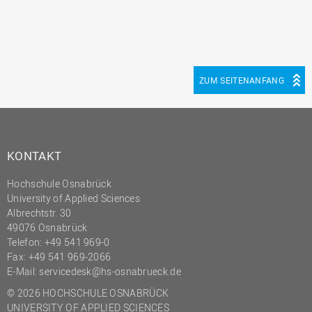
ZUM SEITENANFANG
KONTAKT
Hochschule Osnabrück
University of Applied Sciences
Albrechtstr. 30
49076 Osnabrück
Telefon: +49 541 969-0
Fax: +49 541 969-2066
E-Mail:
servicedesk@hs-osnabrueck.de
© 2026 HOCHSCHULE OSNABRÜCK
UNIVERSITY OF APPLIED SCIENCES