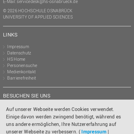
E-Mail:
servicedesk@hs-osnabrueck.de
© 2026 HOCHSCHULE OSNABRÜCK
UNIVERSITY OF APPLIED SCIENCES
LINKS
Impressum
Datenschutz
HS Home
Personensuche
Medienkontakt
Barrierefreiheit
BESUCHEN SIE UNS
Instagram
Tiktok
LinkedIn
YouTube
Facebook
Auf unserer Webseite werden Cookies verwendet.
Einige davon werden zwingend benötigt, während es
uns andere ermöglichen, Ihre Nutzererfahrung auf
unserer Webseite zu verbessern. (
Impressum
|