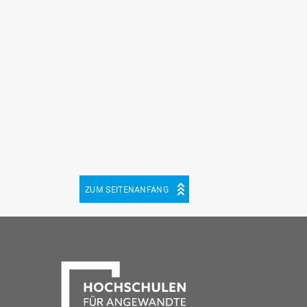
ZUM SEITENANFANG
be
cebook