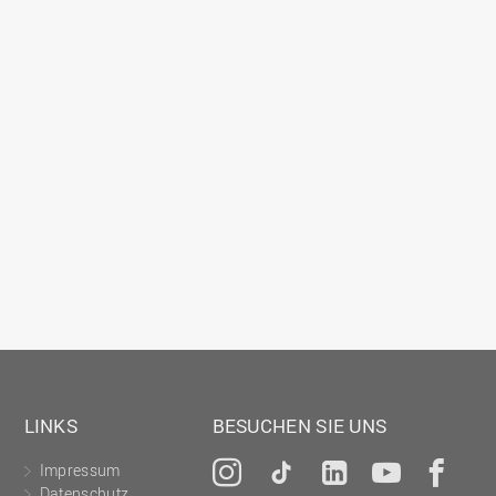
LINKS
BESUCHEN SIE UNS
Impressum
Instagram
Tiktok
LinkedIn
YouTu
Fa
Datenschutz