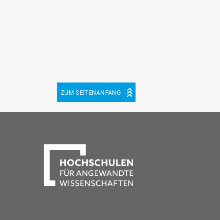
ZUM SEITENANFANG
be
cebook