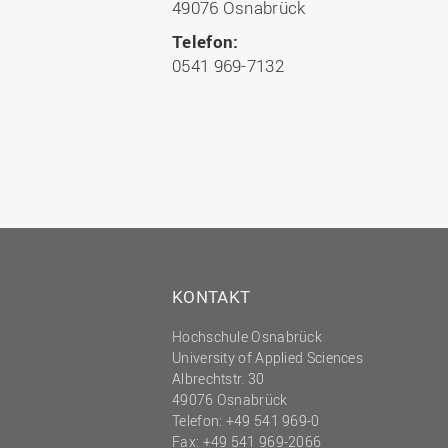
49076 Osnabrück
Telefon:
0541 969-7132
KONTAKT
Hochschule Osnabrück
University of Applied Sciences
Albrechtstr. 30
49076 Osnabrück
Telefon: +49 541 969-0
Fax: +49 541 969-2066