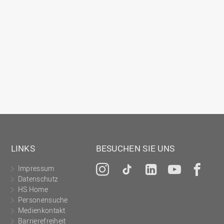
LINKS
BESUCHEN SIE UNS
Impressum
Instagram
Tiktok
LinkedIn
YouTu
Fa
Datenschutz
HS Home
Personensuche
Medienkontakt
Barrierefreiheit