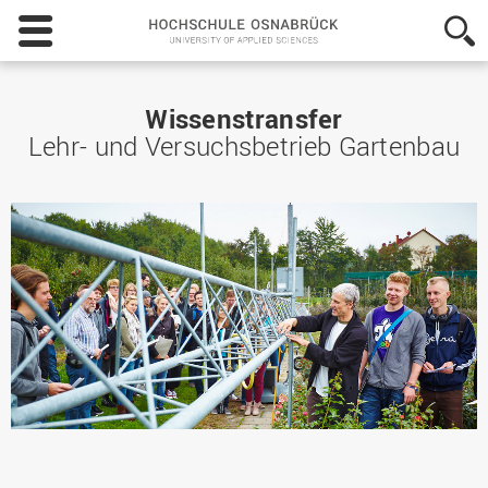
Hochschule
Osnabrück
-
University
of
Wissenstransfer
Applied
Lehr- und Versuchsbetrieb Gartenbau
Sciences