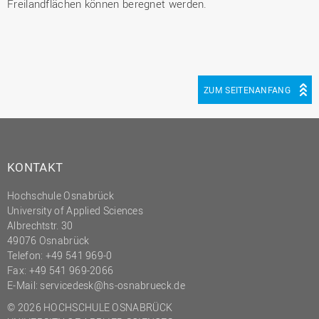
Freilandflächen können beregnet werden.
ZUM SEITENANFANG
KONTAKT
Hochschule Osnabrück
University of Applied Sciences
Albrechtstr. 30
49076 Osnabrück
Telefon: +49 541 969-0
Fax: +49 541 969-2066
E-Mail:
servicedesk@hs-osnabrueck.de
© 2026 HOCHSCHULE OSNABRÜCK