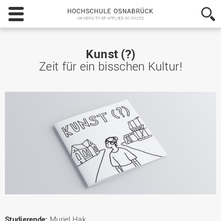
Hochschule
Osnabrück
-
University
of
Kunst (?)
Applied
Zeit für ein bisschen Kultur!
Sciences
Studierende:
Muriel Hak