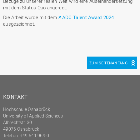
Bezüge zu unserer realen Welt wird eine Auseinandersetzung
mit dem Status Quo angeregt.
Die Arbeit wurde mit dem
ADC Talent Award 2024
ausgezeichnet.
ZUM SEITENANFANG
KONTAKT
Hochschule Osnabrück
University of Applied Sciences
Albrechtstr. 30
49076 Osnabrück
Telefon: +49 541 969-0