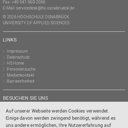
Fax: +49 541 969-2066
E-Mail:
servicedesk@hs-osnabrueck.de
© 2026 HOCHSCHULE OSNABRÜCK
UNIVERSITY OF APPLIED SCIENCES
LINKS
Impressum
Datenschutz
HS Home
Personensuche
Medienkontakt
Barrierefreiheit
BESUCHEN SIE UNS
Instagram
Tiktok
LinkedIn
YouTube
Facebook
Auf unserer Webseite werden Cookies verwendet.
Einige davon werden zwingend benötigt, während es
uns andere ermöglichen, Ihre Nutzererfahrung auf