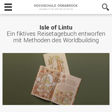
Hochschule
Osnabrück
-
University
of
Isle of Lintu
Applied
Ein fiktives Reisetagebuch entworfen
Sciences
mit Methoden des Worldbuilding