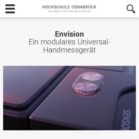
Hochschule
Osnabrück
-
University
of
Envision
Applied
Ein modulares Universal-
Sciences
Handmessgerät