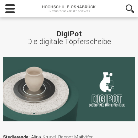
Hochschule
Osnabrück
-
University
of
DigiPot
Applied
Die digitale Töpferscheibe
Sciences
Studierende:
Alina Krugel, Bennet Maihöfer