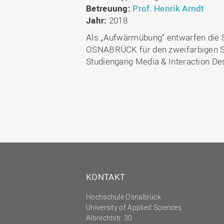
Betreuung:
Prof. Henrik Arndt
Jahr:
2018
Als „Aufwärmübung“ entwarfen die 
OSNABRÜCK für den zweifarbigen Sie
Studiengang Media & Interaction De
KONTAKT
Hochschule Osnabrück
University of Applied Sciences
Albrechtstr. 30