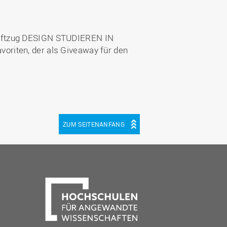
riftzug DESIGN STUDIEREN IN
oriten, der als Giveaway für den
ZUM SEITENANFANG
be
cebook