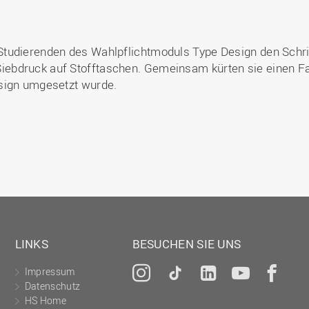
Studierenden des Wahlpflichtmoduls Type Design den Sch
bdruck auf Stofftaschen. Gemeinsam kürten sie einen Fav
sign umgesetzt wurde.
LINKS
BESUCHEN SIE UNS
Impressum
Instagram
Tiktok
LinkedIn
YouTu
Fa
Datenschutz
HS Home