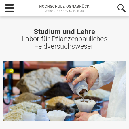
Hochschule
Osnabrück
-
University
of
Studium und Lehre
Applied
Labor für Pflanzenbauliches
Sciences
Feldversuchswesen