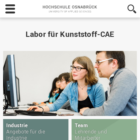
Hochschule
Osnabrück
-
University
of
Labor für Kunststoff-CAE
Applied
Sciences
Industrie
Team
Angebote für die
Lehrende und
Industrie
Mitarbeiter