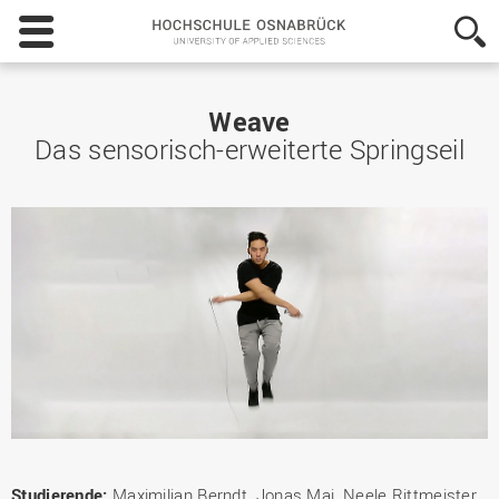
Hochschule
Osnabrück
-
University
of
Weave
Applied
Das sensorisch-erweiterte Springseil
Sciences
Studierende:
Maximilian Berndt, Jonas Mai, Neele Rittmeister