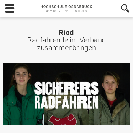
Hochschule
Osnabrück
-
University
of
Riod
Applied
Radfahrende im Verband
Sciences
zusammenbringen