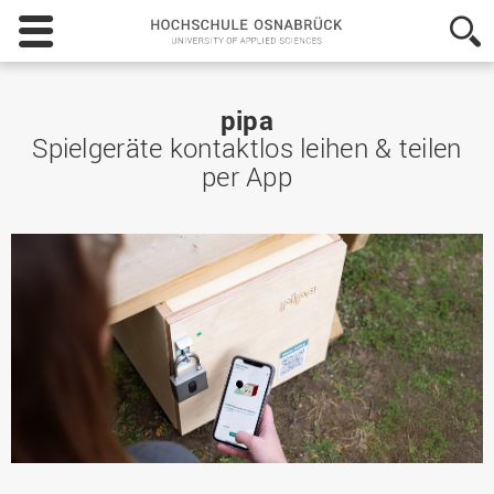
Hochschule
Osnabrück
-
University
of
pipa
Applied
Spielgeräte kontaktlos leihen & teilen
Sciences
per App