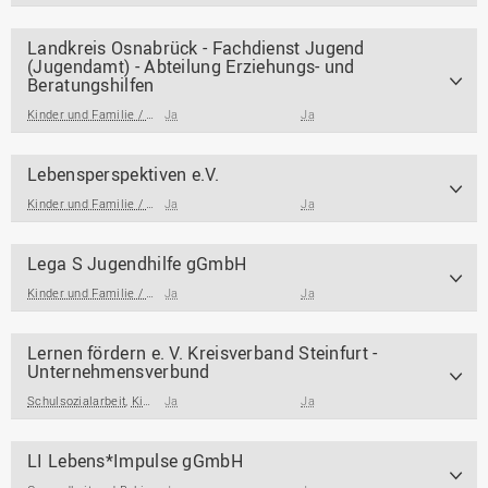
Landkreis Osnabrück - Fachdienst Jugend
(Jugendamt) - Abteilung Erziehungs- und
Beratungshilfen
Kinder und Familie / Jugendarbeit / Jugendsozialarbeit
Ja
Ja
Lebensperspektiven e.V.
Kinder und Familie / Jugendarbeit / Jugendsozialarbeit
Ja
Ja
,
Gesundheit und Behinde
Lega S Jugendhilfe gGmbH
Kinder und Familie / Jugendarbeit / Jugendsozialarbeit
Ja
Ja
Lernen fördern e. V. Kreisverband Steinfurt -
Unternehmensverbund
Schulsozialarbeit
,
Kinder und Familie / Jugendarbeit / Jugendsozialarbeit
Ja
Ja
,
Gesund
LI Lebens*Impulse gGmbH