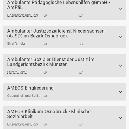
Ambulante Pädagogische Lebenshilfen gGmbH -
AmPäL
Gesundheit und Behinderung
Ja
Ja
Ambulanter Justizsozialdienst Niedersachsen
(AJSD) im Bezirk Osnabrück
Straffälligkeit
Ja
Ja
Ambulanter Sozialer Dienst der Justiz im
Landgerichtsbezirk Münster
Straffälligkeit
Ja
Ja
AMEOS Eingliederung
Gesundheit und Behinderung
Ja
AMEOS Klinikum Osnabrück - Klinische
Sozialarbeit
Gesundheit und Behinderung
Ja
Ja