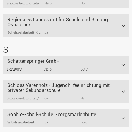
Gesundheit und Behinderung
Nein
,
Bildung
,
Kinder und Familie / Jugendarbeit / Jugend
Ja
Regionales Landesamt für Schule und Bildung
Osnabrück
Schulsozialarbeit
,
Kinder und Familie / Jugendarbeit / Jugendsozialarbeit
Ja
,
Bildun
S
Schattenspringer GmbH
Sonstiges
Nein
Nein
Schloss Varenholz - Jugendhilfeeinrichtung mit
privater Sekundarschule
Kinder und Familie / Jugendarbeit / Jugendsozialarbeit
Ja
Ja
,
Bildung
,
Schulsozialarbei
Sophie-Scholl-Schule Georgsmarienhütte
Schulsozialarbeit
Ja
Nein