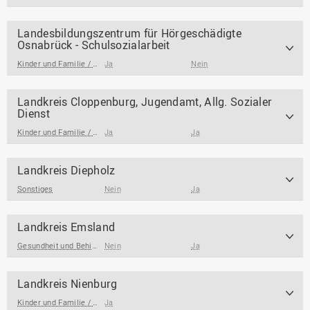
Landesbildungszentrum für Hörgeschädigte
Osnabrück - Schulsozialarbeit
Kinder und Familie / Jugendarbeit / Jugendsozialarbeit
Ja
Nein
,
Schulsozialarbeit
,
Gesund
Landkreis Cloppenburg, Jugendamt, Allg. Sozialer
Dienst
Kinder und Familie / Jugendarbeit / Jugendsozialarbeit
Ja
Ja
Landkreis Diepholz
Sonstiges
Nein
Ja
Landkreis Emsland
Gesundheit und Behinderung
Nein
,
Migration
,
Kinder und Familie / Jugendarbeit / Juge
Ja
Landkreis Nienburg
Kinder und Familie / Jugendarbeit / Jugendsozialarbeit
Ja