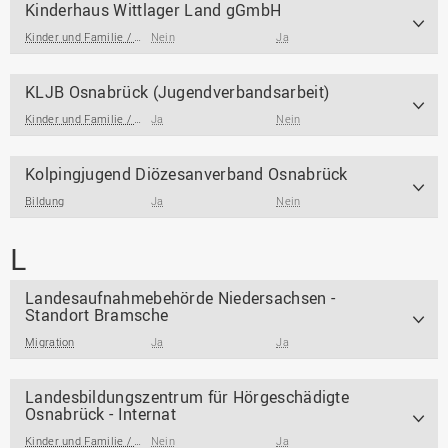
Kinderhaus Wittlager Land gGmbH
Kinder und Familie / Jugendarbeit / Jugendsozialarbeit
Nein
Ja
KLJB Osnabrück (Jugendverbandsarbeit)
Kinder und Familie / Jugendarbeit / Jugendsozialarbeit
Ja
Nein
Kolpingjugend Diözesanverband Osnabrück
Bildung
Ja
Nein
L
Landesaufnahmebehörde Niedersachsen -
Standort Bramsche
Migration
Ja
Ja
Landesbildungszentrum für Hörgeschädigte
Osnabrück - Internat
Kinder und Familie / Jugendarbeit / Jugendsozialarbeit
Nein
Ja
,
Gesundheit und Behinde