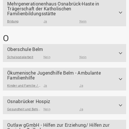
Mehrgenerationenhaus Osnabrück-Haste in
Trägerschaft der Katholischen
Familienbildungsstätte
Bildung
Ja
Nein
O
Oberschule Belm
Schulsozialarbeit
Nein
Nein
Ökumenische Jugendhilfe Belm - Ambulante
Familienhilfe
Kinder und Familie / Jugendarbeit / Jugendsozialarbeit
Ja
Ja
Osnabrücker Hospiz
Gesundheit und Behinderung
Nein
,
Beratungsangebote
Ja
,
Alter
Outlaw gGmbH - Hilfen zur Erziehung/ Hilfen zur