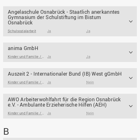
Angelaschule Osnabrück - Staatlich anerkanntes
Gymnasium der Schulstiftung im Bistum
Osnabrück
Schulsozialarbeit
Ja
Ja
anima GmbH
Kinder und Familie / Jugendarbeit / Jugendsozialarbeit
Ja
Ja
,
Gesundheit und Behinde
Auszeit 2 - Internationaler Bund (IB) West gGmbH
Kinder und Familie / Jugendarbeit / Jugendsozialarbeit
Ja
Nein
,
Schulsozialarbeit
AWO Arbeiterwohlfahrt für die Region Osnabrück
e.V. - Ambulante Erzieherische Hilfen (AEH)
Kinder und Familie / Jugendarbeit / Jugendsozialarbeit
Ja
Nein
B