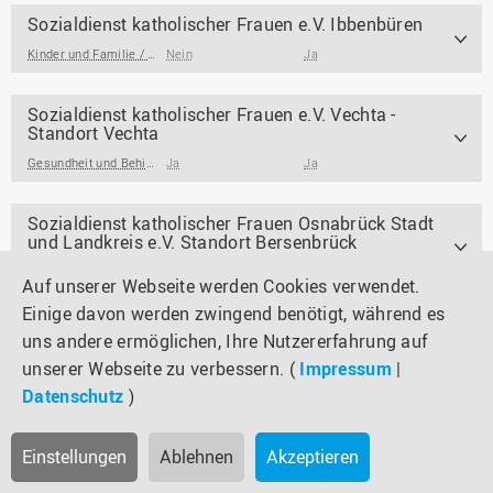
Sozialdienst katholischer Frauen e.V. Ibbenbüren
Kinder und Familie / Jugendarbeit / Jugendsozialarbeit
Nein
Ja
,
Soziale Arbeit für und mi
Sozialdienst katholischer Frauen e.V. Vechta -
Standort Vechta
Gesundheit und Behinderung
Ja
,
Kinder und Familie / Jugendarbeit / Jugendsozialar
Ja
Sozialdienst katholischer Frauen Osnabrück Stadt
und Landkreis e.V. Standort Bersenbrück
Beratungsangebote
,
Soziale Arbeit für und mit Frauen
Ja
Nein
Auf unserer Webseite werden Cookies verwendet.
Einige davon werden zwingend benötigt, während es
Sozialdienst katholischer Frauen Osnabrück Stadt
uns andere ermöglichen, Ihre Nutzererfahrung auf
und Landkreis e.V. - Standort Osnabrück
unserer Webseite zu verbessern. (
Impressum
|
Beratungsangebote
,
Kinder und Familie / Jugendarbeit / Jugendsozialarbeit
Nein
Ja
Datenschutz
)
Soziale Dienste SKM gGmbH Laurentiushaus -
Einstellungen
Ablehnen
Akzeptieren
Fachberatungsstelle und Tageswohnung für
wohnungslose Menschen