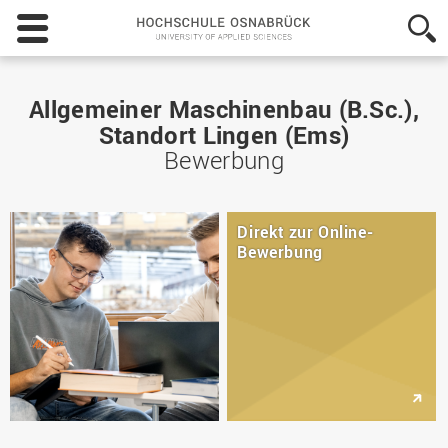
Hochschule
Osnabrück
-
University
of
Allgemeiner Maschinenbau (B.Sc.),
Applied
Standort Lingen (Ems)
Sciences
Bewerbung
Direkt zur Online-
Bewerbung