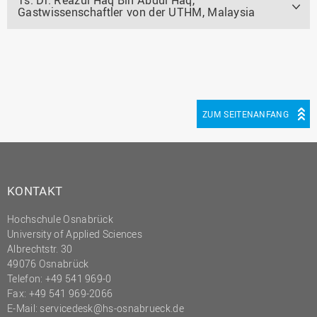
Ts. Dr. Reazul Haq Bin Abdul Haq,
Gastwissenschaftler von der UTHM, Malaysia
ZUM SEITENANFANG
KONTAKT
Hochschule Osnabrück
University of Applied Sciences
Albrechtstr. 30
49076 Osnabrück
Telefon: +49 541 969-0
Fax: +49 541 969-2066
E-Mail:
servicedesk@hs-osnabrueck.de