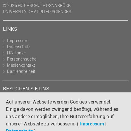
© 2026 HOCHSCHULE OSNABRÜCK
UNIVERSITY OF APPLIED SCIENCES
LINKS
Impressum
Datenschutz
HS Home
Personensuche
Medienkontakt
Barrierefreiheit
BESUCHEN SIE UNS
Instagram
Tiktok
LinkedIn
YouTube
Facebook
Auf unserer Webseite werden Cookies verwendet.
Einige davon werden zwingend benötigt, während es
uns andere ermöglichen, Ihre Nutzererfahrung auf
unserer Webseite zu verbessern. (
Impressum
|