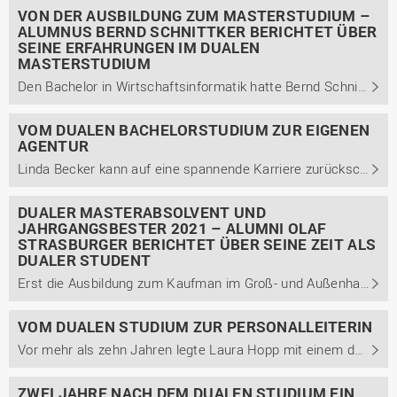
VON DER AUSBILDUNG ZUM MASTERSTUDIUM –
ALUMNUS BERND SCHNITTKER BERICHTET ÜBER
SEINE ERFAHRUNGEN IM DUALEN
MASTERSTUDIUM
Den Bachelor in Wirtschaftsinformatik hatte Bernd Schnittker schon acht Jahre in der Tasche, als er sich nochmals für ein duales Studienkonzept entschied und den dualen Masterstudiengang Führung und Organisation bei uns am Campus Lingen belegte. Im Interview berichtet er von seinem Werdegang.
VOM DUALEN BACHELORSTUDIUM ZUR EIGENEN
AGENTUR
Linda Becker kann auf eine spannende Karriere zurückschauen. Den Anfang machte sie 2007 mit ihrem dualen Bachelorstudium der Betriebswirtschaft. Heute leitet sie ihre eigene Marketing- und E-Commerce-Agentur und arbeitet zusätzlich als Aufsichtsratsmitglied. Im Interview berichtet sie von ihrem ...
DUALER MASTERABSOLVENT UND
JAHRGANGSBESTER 2021 – ALUMNI OLAF
STRASBURGER BERICHTET ÜBER SEINE ZEIT ALS
DUALER STUDENT
Erst die Ausbildung zum Kaufman im Groß- und Außenhandel, dann der Bachelor- in BWL und nun der Masterabschluss in Führung und Organisation. Olaf Strasburger ist 28 Jahre und studierte von 2018 bis 2021 bei uns am Institut für Duale Studiengänge.
VOM DUALEN STUDIUM ZUR PERSONALLEITERIN
Vor mehr als zehn Jahren legte Laura Hopp mit einem dualen Bachelorstudium der Betriebswirtschaft bei uns am Campus Lingen den Grundstein für ihre berufliche Laufbahn. Inzwischen leitet sie die Personalabteilung der Bohnenkamp AG, bei der sie 2009 in ihr duales Studium startete. Im Interview teilt ...
ZWEI JAHRE NACH DEM DUALEN STUDIUM EIN