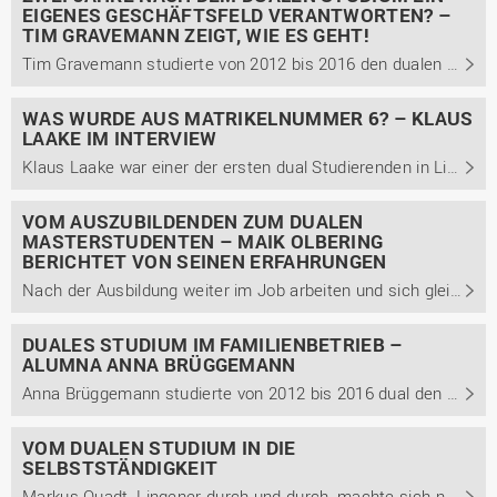
EIGENES GESCHÄFTSFELD VERANTWORTEN? –
TIM GRAVEMANN ZEIGT, WIE ES GEHT!
Tim Gravemann studierte von 2012 bis 2016 den dualen Bachelor Management betrieblicher Systeme mit der Studienrichtung Betriebswirtschaft und dem Schwerpunkt Unternehmensführung. Bereits zwei Jahre später wurde er zur Geschäftsfeldleitung ernannt. Im Interview berichtet er von seinem Karriereweg ...
WAS WURDE AUS MATRIKELNUMMER 6? – KLAUS
LAAKE IM INTERVIEW
Klaus Laake war einer der ersten dual Studierenden in Lingen. Mit der Matrikelnummer 6 studierte er von 1989 bis 1992 dual den Studiengang Wirtschaftsinformatik. Wie er heute auf sein Studium zurückblickt, welche Vorteile er dem dualen Studium zuschreibt und welche Kompetenzen auf dem Arbeitsmarkt ...
VOM AUSZUBILDENDEN ZUM DUALEN
MASTERSTUDENTEN – MAIK OLBERING
BERICHTET VON SEINEN ERFAHRUNGEN
Nach der Ausbildung weiter im Job arbeiten und sich gleichzeitig mit einem Studium weiterqualifizieren – geht das? Und wie das geht! Maik Olbering schaut auf seinen beruflichen Weg zurück und berichtet, wie sein Kooperationsunternehmen ihn unterstützt hat und gibt Einblicke in seinen Arbeitsalltag.
DUALES STUDIUM IM FAMILIENBETRIEB –
ALUMNA ANNA BRÜGGEMANN
Anna Brüggemann studierte von 2012 bis 2016 dual den Bachelor Management betrieblicher Systeme mit der Studienrichtung Betriebswirtschaft. Wie sie heute auf ihr Studium zurückblickt und welche Besonderheiten ein Studium im Familienbetrieb mit sich bringt, berichtet sie in diesem Beitrag.
VOM DUALEN STUDIUM IN DIE
SELBSTSTÄNDIGKEIT
Markus Quadt, Lingener durch und durch, machte sich nach seinem dualen Studium in der Gastronomie selbständig. Im Interview berichtet er von seinem Weg in die Selbständigkeit, was seinen Erfolg ausmacht und wie das duale Studium ihn auf seinen Weg unterstützt hat.