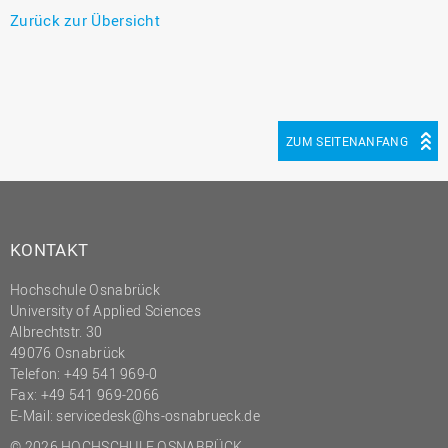
Zurück zur Übersicht
ZUM SEITENANFANG
KONTAKT
Hochschule Osnabrück
University of Applied Sciences
Albrechtstr. 30
49076 Osnabrück
Telefon: +49 541 969-0
Fax: +49 541 969-2066
E-Mail:
servicedesk@hs-osnabrueck.de
© 2026 HOCHSCHULE OSNABRÜCK