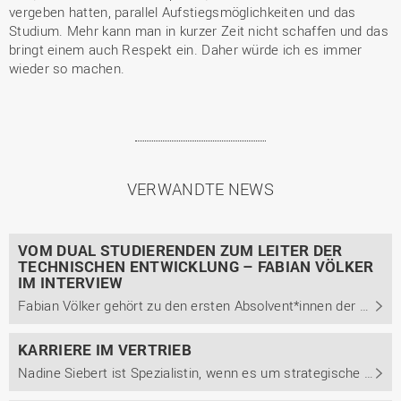
vergeben hatten, parallel Aufstiegsmöglichkeiten und das
Studium. Mehr kann man in kurzer Zeit nicht schaffen und das
bringt einem auch Respekt ein. Daher würde ich es immer
wieder so machen.
VERWANDTE NEWS
VOM DUAL STUDIERENDEN ZUM LEITER DER
TECHNISCHEN ENTWICKLUNG – FABIAN VÖLKER
IM INTERVIEW
Fabian Völker gehört zu den ersten Absolvent*innen der Studienrichtung Technische Informatik des dualen Studiengangs Engineering technischer Systeme (EtS) am Campus Lingen. Im Interview berichtet er u.a., warum er unbedingt ein duales Studium absolvieren wollte und wie ihm die ...
KARRIERE IM VERTRIEB
Nadine Siebert ist Spezialistin, wenn es um strategische Vertriebsentscheidungen bei der Kampmann Group geht. Ihre Karriere bei dem Lingener Unternehmen startete sie 2011 mit einem dualen Bachelorstudium der Betriebswirtschaft, worauf später ein berufsintegrierendes Masterstudium aufbaute. Im ...