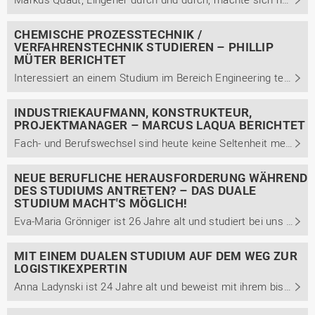
CHEMISCHE PROZESSTECHNIK /
VERFAHRENSTECHNIK STUDIEREN – PHILLIP
MÜTER BERICHTET
Interessiert an einem Studium im Bereich Engineering technischer Systeme mit der Studienrichtung Chemische Prozesstechnik / Verfahrenstechnik und noch unsicher? Im Interview berichtet Phillip Müter von seinem dualen Studium, Berufsweg und weiterführendem Masterstudium.
INDUSTRIEKAUFMANN, KONSTRUKTEUR,
PROJEKTMANAGER – MARCUS LAQUA BERICHTET
Fach- und Berufswechsel sind heute keine Seltenheit mehr. Bei der Masse an unterschiedlichen Ausbildungs- und Studienangeboten stellt so manche Person erst im Verlauf fest, dass das eigene Interesse noch in eine andere Richtung geht. Marcus Laqua zeigt, dass ein Wechsel auch innerhalb eines ...
NEUE BERUFLICHE HERAUSFORDERUNG WÄHREND
DES STUDIUMS ANTRETEN? – DAS DUALE
STUDIUM MACHT'S MÖGLICH!
Eva-Maria Grönniger ist 26 Jahre alt und studiert bei uns am Campus Lingen den dualen Masterstudiengang Führung und Organisation mit der Studienrichtung Controlling und Finanzen. Im Beitrag berichtet sie, aus welchen Gründen sie sich für den dualen Master entschieden hat und welche Vorteile das ...
MIT EINEM DUALEN STUDIUM AUF DEM WEG ZUR
LOGISTIKEXPERTIN
Anna Ladynski ist 24 Jahre alt und beweist mit ihrem bisherigen Werdegang, dass ein Studium der Betriebswirtschaft keinesfalls nur Generalist*innen, sondern auch echte Expert*innen formt. Von 2016 bis 2019 absolvierte sie ein duales Bachelorstudium der Betriebswirtschaft mit dem Schwerpunkt ...