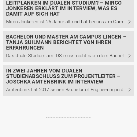
LEITPLANKEN IM DUALEN STUDIUM? – MIRCO
JONKEREN ERKLÄRT IM INTERVIEW, WAS ES
DAMIT AUF SICH HAT
Mirco Jonkeren ist 25 Jahre alt und hat bei uns am Campus Lingen seinen Bachelor of Engineering im dualen Studiengang Engineering technischer Systeme mit der Studienrichtung Maschinenbau erlangt. Im Gespräch berichtet er unter anderem von seinem Weg zum dualen Studium, seiner Einschätzung des ...
BACHELOR UND MASTER AM CAMPUS LINGEN –
TANJA SUILMANN BERICHTET VON IHREN
ERFAHRUNGEN
Das duale Studium am IDS muss nicht nach dem Bachelor enden. Wie Tanja Suilmann ihre Zeit am IDS erlebt hat, aus welchen Gründen sie sich nach ihrem dualen Bachelor noch für den dualen Master entschied, berichtet sie im Interview. Außerdem berichtet sie unter anderem von ihrem Arbeitsalltag und den ...
IN ZWEI JAHREN VOM DUALEN
STUDIENABSCHLUSS ZUM PROJEKTLEITER –
JOSCHKA AMTENBRINK IM INTERVIEW
Amtenbrink hat 2017 seinen Bachelor of Engineering in der der Studienrichtung Maschinenbau erlangt. Er berichtet von seinem bisherigen Karriereweg und warum er sich für einen Mittelständler statt eines Großkonzerns als Arbeitgeber entschied. Außerdem gibt er Einblicke in seinen Arbeitsalltag und ...