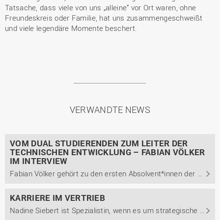
Tatsache, dass viele von uns „alleine“ vor Ort waren, ohne
Freundeskreis oder Familie, hat uns zusammengeschweißt
und viele legendäre Momente beschert.
VERWANDTE NEWS
VOM DUAL STUDIERENDEN ZUM LEITER DER
TECHNISCHEN ENTWICKLUNG – FABIAN VÖLKER
IM INTERVIEW
Fabian Völker gehört zu den ersten Absolvent*innen der Studienrichtung Technische Informatik des dualen Studiengangs Engineering technischer Systeme (EtS) am Campus Lingen. Im Interview berichtet er u.a., warum er unbedingt ein duales Studium absolvieren wollte und wie ihm die ...
KARRIERE IM VERTRIEB
Nadine Siebert ist Spezialistin, wenn es um strategische Vertriebsentscheidungen bei der Kampmann Group geht. Ihre Karriere bei dem Lingener Unternehmen startete sie 2011 mit einem dualen Bachelorstudium der Betriebswirtschaft, worauf später ein berufsintegrierendes Masterstudium aufbaute. Im ...