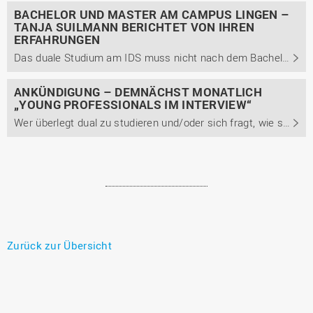
BACHELOR UND MASTER AM CAMPUS LINGEN –
TANJA SUILMANN BERICHTET VON IHREN
ERFAHRUNGEN
Das duale Studium am IDS muss nicht nach dem Bachelor enden. Wie Tanja Suilmann ihre Zeit am IDS erlebt hat, aus welchen Gründen sie sich nach ihrem dualen Bachelor noch für den dualen Master entschied, berichtet sie im Interview. Außerdem berichtet sie unter anderem von ihrem Arbeitsalltag und den ...
ANKÜNDIGUNG – DEMNÄCHST MONATLICH
„YOUNG PROFESSIONALS IM INTERVIEW“
Wer überlegt dual zu studieren und/oder sich fragt, wie sich der berufliche Werdegang nach dem Abschluss entwickeln kann, sollte hier auf unserem Blog mindestens monatlich vorbeischauen. Ab dem 04.01.2020 stehen an jedem ersten Montag im Monat Absolvent*innen Rede und Antwort zu ihren Erfahrungen ...
Zurück zur Übersicht