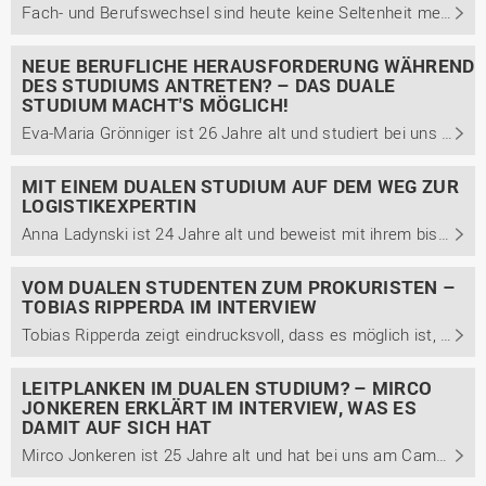
Fach- und Berufswechsel sind heute keine Seltenheit mehr. Bei der Masse an unterschiedlichen Ausbildungs- und Studienangeboten stellt so manche Person erst im Verlauf fest, dass das eigene Interesse noch in eine andere Richtung geht. Marcus Laqua zeigt, dass ein Wechsel auch innerhalb eines ...
NEUE BERUFLICHE HERAUSFORDERUNG WÄHREND
DES STUDIUMS ANTRETEN? – DAS DUALE
STUDIUM MACHT'S MÖGLICH!
Eva-Maria Grönniger ist 26 Jahre alt und studiert bei uns am Campus Lingen den dualen Masterstudiengang Führung und Organisation mit der Studienrichtung Controlling und Finanzen. Im Beitrag berichtet sie, aus welchen Gründen sie sich für den dualen Master entschieden hat und welche Vorteile das ...
MIT EINEM DUALEN STUDIUM AUF DEM WEG ZUR
LOGISTIKEXPERTIN
Anna Ladynski ist 24 Jahre alt und beweist mit ihrem bisherigen Werdegang, dass ein Studium der Betriebswirtschaft keinesfalls nur Generalist*innen, sondern auch echte Expert*innen formt. Von 2016 bis 2019 absolvierte sie ein duales Bachelorstudium der Betriebswirtschaft mit dem Schwerpunkt ...
VOM DUALEN STUDENTEN ZUM PROKURISTEN –
TOBIAS RIPPERDA IM INTERVIEW
Tobias Ripperda zeigt eindrucksvoll, dass es möglich ist, innerbetrieblich Karriere zu machen. Nachdem er 2005 sein Abitur erlangte und ein Jahr Zivildienst beim Rettungsdienst geleistet hat, ist er seit 2006 Teil der Wietmarscher Ambulanz- und Sonderfahrzeug GmbH (WAS). Ripperda gibt Einblicke in ...
LEITPLANKEN IM DUALEN STUDIUM? – MIRCO
JONKEREN ERKLÄRT IM INTERVIEW, WAS ES
DAMIT AUF SICH HAT
Mirco Jonkeren ist 25 Jahre alt und hat bei uns am Campus Lingen seinen Bachelor of Engineering im dualen Studiengang Engineering technischer Systeme mit der Studienrichtung Maschinenbau erlangt. Im Gespräch berichtet er unter anderem von seinem Weg zum dualen Studium, seiner Einschätzung des ...