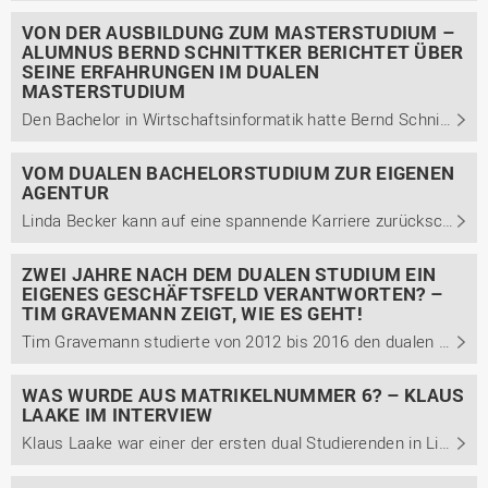
VON DER AUSBILDUNG ZUM MASTERSTUDIUM –
ALUMNUS BERND SCHNITTKER BERICHTET ÜBER
SEINE ERFAHRUNGEN IM DUALEN
MASTERSTUDIUM
Den Bachelor in Wirtschaftsinformatik hatte Bernd Schnittker schon acht Jahre in der Tasche, als er sich nochmals für ein duales Studienkonzept entschied und den dualen Masterstudiengang Führung und Organisation bei uns am Campus Lingen belegte. Im Interview berichtet er von seinem Werdegang.
VOM DUALEN BACHELORSTUDIUM ZUR EIGENEN
AGENTUR
Linda Becker kann auf eine spannende Karriere zurückschauen. Den Anfang machte sie 2007 mit ihrem dualen Bachelorstudium der Betriebswirtschaft. Heute leitet sie ihre eigene Marketing- und E-Commerce-Agentur und arbeitet zusätzlich als Aufsichtsratsmitglied. Im Interview berichtet sie von ihrem ...
ZWEI JAHRE NACH DEM DUALEN STUDIUM EIN
EIGENES GESCHÄFTSFELD VERANTWORTEN? –
TIM GRAVEMANN ZEIGT, WIE ES GEHT!
Tim Gravemann studierte von 2012 bis 2016 den dualen Bachelor Management betrieblicher Systeme mit der Studienrichtung Betriebswirtschaft und dem Schwerpunkt Unternehmensführung. Bereits zwei Jahre später wurde er zur Geschäftsfeldleitung ernannt. Im Interview berichtet er von seinem Karriereweg ...
WAS WURDE AUS MATRIKELNUMMER 6? – KLAUS
LAAKE IM INTERVIEW
Klaus Laake war einer der ersten dual Studierenden in Lingen. Mit der Matrikelnummer 6 studierte er von 1989 bis 1992 dual den Studiengang Wirtschaftsinformatik. Wie er heute auf sein Studium zurückblickt, welche Vorteile er dem dualen Studium zuschreibt und welche Kompetenzen auf dem Arbeitsmarkt ...