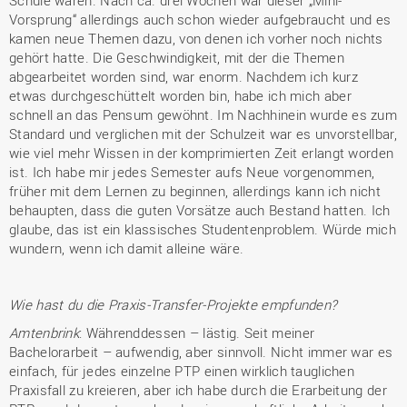
Schule waren. Nach ca. drei Wochen war dieser „Mini-
Vorsprung“ allerdings auch schon wieder aufgebraucht und es
kamen neue Themen dazu, von denen ich vorher noch nichts
gehört hatte. Die Geschwindigkeit, mit der die Themen
abgearbeitet worden sind, war enorm. Nachdem ich kurz
etwas durchgeschüttelt worden bin, habe ich mich aber
schnell an das Pensum gewöhnt. Im Nachhinein wurde es zum
Standard und verglichen mit der Schulzeit war es unvorstellbar,
wie viel mehr Wissen in der komprimierten Zeit erlangt worden
ist. Ich habe mir jedes Semester aufs Neue vorgenommen,
früher mit dem Lernen zu beginnen, allerdings kann ich nicht
behaupten, dass die guten Vorsätze auch Bestand hatten. Ich
glaube, das ist ein klassisches Studentenproblem. Würde mich
wundern, wenn ich damit alleine wäre.
Wie hast du die Praxis-Transfer-Projekte empfunden?
Amtenbrink
: Währenddessen – lästig. Seit meiner
Bachelorarbeit – aufwendig, aber sinnvoll. Nicht immer war es
einfach, für jedes einzelne PTP einen wirklich tauglichen
Praxisfall zu kreieren, aber ich habe durch die Erarbeitung der