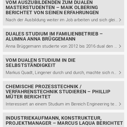
VOM AUSZUBILDENDEN ZUM DUALEN
MASTERSTUDENTEN – MAIK OLBERING
BERICHTET VON SEINEN ERFAHRUNGEN
Nach der Ausbildung weiter im Job arbeiten und sich gleichzeitig mit einem Studium weiterqualifizieren – geht das? Und wie das geht! Maik Olbering schaut auf seinen beruflichen Weg zurück und berichtet, wie sein Kooperationsunternehmen ihn unterstützt hat und gibt Einblicke in seinen Arbeitsalltag.
DUALES STUDIUM IM FAMILIENBETRIEB –
ALUMNA ANNA BRÜGGEMANN
Anna Brüggemann studierte von 2012 bis 2016 dual den Bachelor Management betrieblicher Systeme mit der Studienrichtung Betriebswirtschaft. Wie sie heute auf ihr Studium zurückblickt und welche Besonderheiten ein Studium im Familienbetrieb mit sich bringt, berichtet sie in diesem Beitrag.
VOM DUALEN STUDIUM IN DIE
SELBSTSTÄNDIGKEIT
Markus Quadt, Lingener durch und durch, machte sich nach seinem dualen Studium in der Gastronomie selbständig. Im Interview berichtet er von seinem Weg in die Selbständigkeit, was seinen Erfolg ausmacht und wie das duale Studium ihn auf seinen Weg unterstützt hat.
CHEMISCHE PROZESSTECHNIK /
VERFAHRENSTECHNIK STUDIEREN – PHILLIP
MÜTER BERICHTET
Interessiert an einem Studium im Bereich Engineering technischer Systeme mit der Studienrichtung Chemische Prozesstechnik / Verfahrenstechnik und noch unsicher? Im Interview berichtet Phillip Müter von seinem dualen Studium, Berufsweg und weiterführendem Masterstudium.
INDUSTRIEKAUFMANN, KONSTRUKTEUR,
PROJEKTMANAGER – MARCUS LAQUA BERICHTET