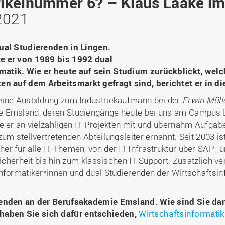
ikelnummer 6? – Klaus Laake im
Binnenforschungs­
Finanzierung
Studierendenschaft
Gaststudierende
Ingenieurwissenschaften
NETZWERKE
schwerpunkte
Personalentwicklung
GROWTH - Innovative
2021
Studienorganisation
Vertretungen und
und Informatik (IuI)
Sommer- und
Hochschule
Kompetenzzentren
Zusammenarbeit in
Beauftragte
Glossar
Winterprogramme
Institut für Musik (IfM)
Fördergesellschaft
Forschung und Transfer
Kooperationsmöglichkei
Forschungsgruppen und
Bibliothek
dual Studierenden in Lingen.
Studienqualitätsmittel
Outgoing
Management, Kultur und
Hochschulzentrum Chin
Netzwerke
Forschungsergebnisse fü
e er von 1989 bis 1992 dual
Professional School
Technik (MKT, Campus
(HZC)
Bibliothek
Deutsch als Fremdsprache
die Praxis
atik. Wie er heute auf sein Studium zurückblickt, wel
Lingen)
Amtsblatt
UAS7
LearningCenter
Informationen für
Gründungen | Start-Ups
 auf dem Arbeitsmarkt gefragt sind, berichtet er in di
Wirtschafts- und
Personensuche
NTERNATIONALES
Geflüchtete
Career Services
Transfer in die Gesellsch
Sozialwissenschaften
eine Ausbildung zum Industriekaufmann bei der
Erwin Mül
Förderung internationaler
(WiSo)
e Emsland, deren Studiengänge heute bei uns am Campus L
Talente (FIT) in Osnabrück
Internationalisierung in der
 er an vielzähligen IT-Projekten mit und übernahm Aufgaben 
Forschung
um stellvertretenden Abteilungsleiter ernannt. Seit 2003 ist
er für alle IT-Themen, von der IT-Infrastruktur über SAP
Welcome Center
Sicherheit bis hin zum klassischen IT-Support. Zusätzlich v
EU-Hochschulbüro
nformatiker*innen und dual Studierenden der Wirtschaftsin
erenden an der Berufsakademie Emsland. Wie sind Sie da
aben Sie sich dafür entschieden,
Wirtschaftsinformatik