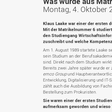
Was wurde aus Matr
Bachelor
WIR in der Gesellschaft
Fördermöglichkeiten
Fördergesellschaft
Montag, 4. Oktober 
Master
WIR durch die Jahrzehnte
Förder-ABC (FAQ)
Deutschlandstipendium
Berufsbegleitend studieren
WIR in den Medien und
Gute wissenschaftliche
StudyUp-Award
unsere Publikationen
Klaus Laake war einer der ersten 
Duales Studium
Praxis
Mit der Matrikelnummer 6 studiert
WIR in Osnabrück und
Weiterbildung
den Studiengang Wirtschaftsinform
Forschungsdaten
Lingen: Standort- und
Future Skills
Gebäudepläne
zuschreibt und welche Kompetenzen
I
Infos für Erstsemester
Nachrichten
Am 1. August 1989 startete Laake s
RECHERCHE
sein Studium an der Berufsakademi
Infos für Eltern
Veranstaltungen
sind. Direkt nach dem Studium wirkte
Bereits zwei Jahre später wurde er z
Forschungsdatenbank
emco Group
und Hauptverantwortlich
Ressort-
Entwicklung, Digitalisierung und IT-
Drittmitteldatenbank
zählt auch die Ausbildung von Fachi
Laboreinrichtungen und
Bestellung zum Prokuristen.
Versuchsbetriebe
Sie waren einer der ersten Studi
Expertensuche
aufmerksam geworden und wieso h