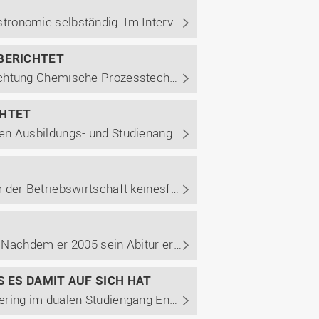
Markus Quadt, Lingener durch und durch, machte sich nach seinem dualen Studium in der Gastronomie selbständig. Im Interview berichtet er von seinem Weg in die Selbständigkeit, was seinen Erfolg ausmacht und wie das duale Studium ihn auf seinen Weg unterstützt hat.
BERICHTET
Interessiert an einem Studium im Bereich Engineering technischer Systeme mit der Studienrichtung Chemische Prozesstechnik / Verfahrenstechnik und noch unsicher? Im Interview berichtet Phillip Müter von seinem dualen Studium, Berufsweg und weiterführendem Masterstudium.
CHTET
Fach- und Berufswechsel sind heute keine Seltenheit mehr. Bei der Masse an unterschiedlichen Ausbildungs- und Studienangeboten stellt so manche Person erst im Verlauf fest, dass das eigene Interesse noch in eine andere Richtung geht. Marcus Laqua zeigt, dass ein Wechsel auch innerhalb eines ...
Anna Ladynski ist 24 Jahre alt und beweist mit ihrem bisherigen Werdegang, dass ein Studium der Betriebswirtschaft keinesfalls nur Generalist*innen, sondern auch echte Expert*innen formt. Von 2016 bis 2019 absolvierte sie ein duales Bachelorstudium der Betriebswirtschaft mit dem Schwerpunkt ...
Tobias Ripperda zeigt eindrucksvoll, dass es möglich ist, innerbetrieblich Karriere zu machen. Nachdem er 2005 sein Abitur erlangte und ein Jahr Zivildienst beim Rettungsdienst geleistet hat, ist er seit 2006 Teil der Wietmarscher Ambulanz- und Sonderfahrzeug GmbH (WAS). Ripperda gibt Einblicke in ...
 ES DAMIT AUF SICH HAT
Mirco Jonkeren ist 25 Jahre alt und hat bei uns am Campus Lingen seinen Bachelor of Engineering im dualen Studiengang Engineering technischer Systeme mit der Studienrichtung Maschinenbau erlangt. Im Gespräch berichtet er unter anderem von seinem Weg zum dualen Studium, seiner Einschätzung des ...