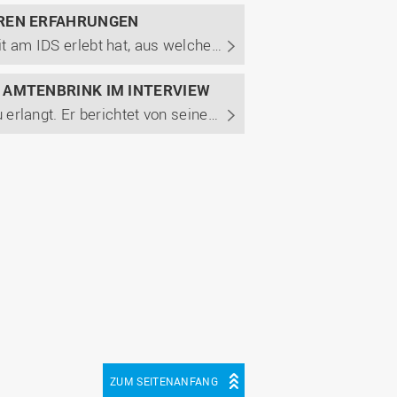
HREN ERFAHRUNGEN
Das duale Studium am IDS muss nicht nach dem Bachelor enden. Wie Tanja Suilmann ihre Zeit am IDS erlebt hat, aus welchen Gründen sie sich nach ihrem dualen Bachelor noch für den dualen Master entschied, berichtet sie im Interview. Außerdem berichtet sie unter anderem von ihrem Arbeitsalltag und den ...
 AMTENBRINK IM INTERVIEW
Amtenbrink hat 2017 seinen Bachelor of Engineering in der der Studienrichtung Maschinenbau erlangt. Er berichtet von seinem bisherigen Karriereweg und warum er sich für einen Mittelständler statt eines Großkonzerns als Arbeitgeber entschied. Außerdem gibt er Einblicke in seinen Arbeitsalltag und ...
ZUM SEITENANFANG