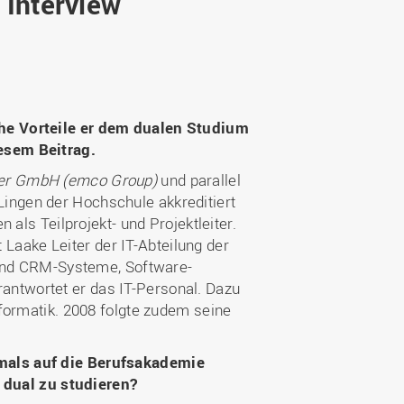
 Interview
Wohnen
Stellenangebote
Weiterbildungsverbund
Mobilität
AKTUELLES
Osnabrück
Sport & Hochschulsport
ten
Engagement
a
Forschungs-Nachrichten
r
Das bietet Osnabrück
Veranstaltungen und
che Vorteile er dem dualen Studium
Fachtagungen
Das bietet Lingen
esem Beitrag.
Ausschreibungen zu
aft
ler GmbH
(emco Group)
und parallel
Förderungen und Preisen
ingen der Hochschule akkreditiert
Forschungsbericht
als Teilprojekt- und Projektleiter.
 Laake Leiter der IT-Abteilung der
- und CRM-Systeme, Software-
erantwortet er das IT-Personal. Dazu
formatik. 2008 folgte zudem seine
mals auf die Berufsakademie
dual zu studieren?