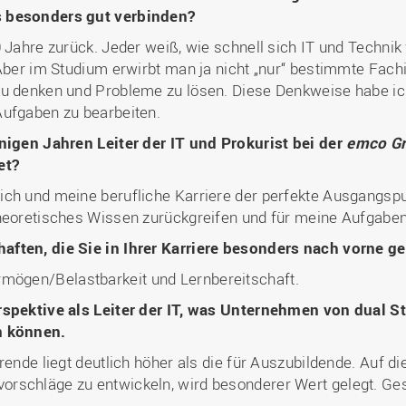
s besonders gut verbinden?
 Jahre zurück. Jeder weiß, wie schnell sich IT und Technik
 Aber im Studium erwirbt man ja nicht „nur“ bestimmte Fachi
u denken und Probleme zu lösen. Diese Denkweise habe ich 
Aufgaben zu bearbeiten.
inigen Jahren Leiter der IT und Prokurist bei der
emco G
et?
ich und meine berufliche Karriere der perfekte Ausgangspu
heoretisches Wissen zurückgreifen und für meine Aufgaben
aften, die Sie in Ihrer Karriere besonders nach vorne g
mögen/Belastbarkeit und Lernbereitschaft.
erspektive als Leiter der IT, was Unternehmen von dual 
n können.
rende liegt deutlich höher als die für Auszubildende. Auf di
rschläge zu entwickeln, wird besonderer Wert gelegt. Ges