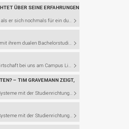
HTET ÜBER SEINE ERFAHRUNGEN
Den Bachelor in Wirtschaftsinformatik hatte Bernd Schnittker schon acht Jahre in der Tasche, als er sich nochmals für ein duales Studienkonzept entschied und den dualen Masterstudiengang Führung und Organisation bei uns am Campus Lingen belegte. Im Interview berichtet er von seinem Werdegang.
Linda Becker kann auf eine spannende Karriere zurückschauen. Den Anfang machte sie 2007 mit ihrem dualen Bachelorstudium der Betriebswirtschaft. Heute leitet sie ihre eigene Marketing- und E-Commerce-Agentur und arbeitet zusätzlich als Aufsichtsratsmitglied. Im Interview berichtet sie von ihrem ...
Vor mehr als zehn Jahren legte Laura Hopp mit einem dualen Bachelorstudium der Betriebswirtschaft bei uns am Campus Lingen den Grundstein für ihre berufliche Laufbahn. Inzwischen leitet sie die Personalabteilung der Bohnenkamp AG, bei der sie 2009 in ihr duales Studium startete. Im Interview teilt ...
EN? – TIM GRAVEMANN ZEIGT,
Tim Gravemann studierte von 2012 bis 2016 den dualen Bachelor Management betrieblicher Systeme mit der Studienrichtung Betriebswirtschaft und dem Schwerpunkt Unternehmensführung. Bereits zwei Jahre später wurde er zur Geschäftsfeldleitung ernannt. Im Interview berichtet er von seinem Karriereweg ...
Anna Brüggemann studierte von 2012 bis 2016 dual den Bachelor Management betrieblicher Systeme mit der Studienrichtung Betriebswirtschaft. Wie sie heute auf ihr Studium zurückblickt und welche Besonderheiten ein Studium im Familienbetrieb mit sich bringt, berichtet sie in diesem Beitrag.