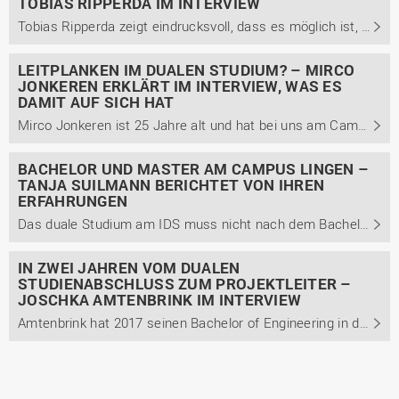
TOBIAS RIPPERDA IM INTERVIEW
Tobias Ripperda zeigt eindrucksvoll, dass es möglich ist, innerbetrieblich Karriere zu machen. Nachdem er 2005 sein Abitur erlangte und ein Jahr Zivildienst beim Rettungsdienst geleistet hat, ist er seit 2006 Teil der Wietmarscher Ambulanz- und Sonderfahrzeug GmbH (WAS). Ripperda gibt Einblicke in ...
LEITPLANKEN IM DUALEN STUDIUM? – MIRCO
JONKEREN ERKLÄRT IM INTERVIEW, WAS ES
DAMIT AUF SICH HAT
Mirco Jonkeren ist 25 Jahre alt und hat bei uns am Campus Lingen seinen Bachelor of Engineering im dualen Studiengang Engineering technischer Systeme mit der Studienrichtung Maschinenbau erlangt. Im Gespräch berichtet er unter anderem von seinem Weg zum dualen Studium, seiner Einschätzung des ...
BACHELOR UND MASTER AM CAMPUS LINGEN –
TANJA SUILMANN BERICHTET VON IHREN
ERFAHRUNGEN
Das duale Studium am IDS muss nicht nach dem Bachelor enden. Wie Tanja Suilmann ihre Zeit am IDS erlebt hat, aus welchen Gründen sie sich nach ihrem dualen Bachelor noch für den dualen Master entschied, berichtet sie im Interview. Außerdem berichtet sie unter anderem von ihrem Arbeitsalltag und den ...
IN ZWEI JAHREN VOM DUALEN
STUDIENABSCHLUSS ZUM PROJEKTLEITER –
JOSCHKA AMTENBRINK IM INTERVIEW
Amtenbrink hat 2017 seinen Bachelor of Engineering in der der Studienrichtung Maschinenbau erlangt. Er berichtet von seinem bisherigen Karriereweg und warum er sich für einen Mittelständler statt eines Großkonzerns als Arbeitgeber entschied. Außerdem gibt er Einblicke in seinen Arbeitsalltag und ...