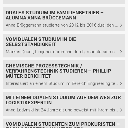
DUALES STUDIUM IM FAMILIENBETRIEB –
ALUMNA ANNA BRÜGGEMANN
Anna Brüggemann studierte von 2012 bis 2016 dual den Bachelor Management betrieblicher Systeme mit der Studienrichtung Betriebswirtschaft. Wie sie heute auf ihr Studium zurückblickt und welche Besonderheiten ein Studium im Familienbetrieb mit sich bringt, berichtet sie in diesem Beitrag.
VOM DUALEN STUDIUM IN DIE
SELBSTSTÄNDIGKEIT
Markus Quadt, Lingener durch und durch, machte sich nach seinem dualen Studium in der Gastronomie selbständig. Im Interview berichtet er von seinem Weg in die Selbständigkeit, was seinen Erfolg ausmacht und wie das duale Studium ihn auf seinen Weg unterstützt hat.
CHEMISCHE PROZESSTECHNIK /
VERFAHRENSTECHNIK STUDIEREN – PHILLIP
MÜTER BERICHTET
Interessiert an einem Studium im Bereich Engineering technischer Systeme mit der Studienrichtung Chemische Prozesstechnik / Verfahrenstechnik und noch unsicher? Im Interview berichtet Phillip Müter von seinem dualen Studium, Berufsweg und weiterführendem Masterstudium.
MIT EINEM DUALEN STUDIUM AUF DEM WEG ZUR
LOGISTIKEXPERTIN
Anna Ladynski ist 24 Jahre alt und beweist mit ihrem bisherigen Werdegang, dass ein Studium der Betriebswirtschaft keinesfalls nur Generalist*innen, sondern auch echte Expert*innen formt. Von 2016 bis 2019 absolvierte sie ein duales Bachelorstudium der Betriebswirtschaft mit dem Schwerpunkt ...
VOM DUALEN STUDENTEN ZUM PROKURISTEN –