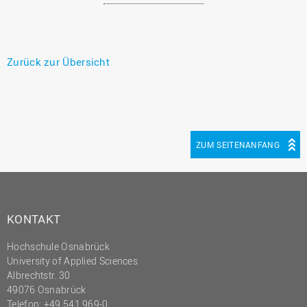
Zurück zur Übersicht
ZUM SEITENANFANG
KONTAKT
Hochschule Osnabrück
University of Applied Sciences
Albrechtstr. 30
49076 Osnabrück
Telefon: +49 541 969-0