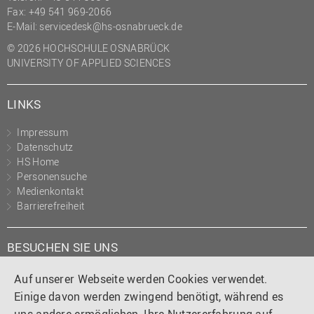
Fax: +49 541 969-2066
E-Mail:
servicedesk@hs-osnabrueck.de
© 2026 HOCHSCHULE OSNABRÜCK
UNIVERSITY OF APPLIED SCIENCES
LINKS
Impressum
Datenschutz
HS Home
Personensuche
Medienkontakt
Barrierefreiheit
BESUCHEN SIE UNS
Instagram
Tiktok
LinkedIn
YouTube
Facebook
Auf unserer Webseite werden Cookies verwendet.
Einige davon werden zwingend benötigt, während es