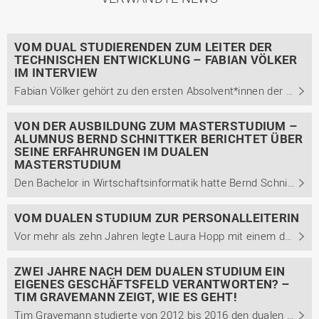
VOM DUAL STUDIERENDEN ZUM LEITER DER
TECHNISCHEN ENTWICKLUNG – FABIAN VÖLKER
IM INTERVIEW
Fabian Völker gehört zu den ersten Absolvent*innen der Studienrichtung Technische Informatik des dualen Studiengangs Engineering technischer Systeme (EtS) am Campus Lingen. Im Interview berichtet er u.a., warum er unbedingt ein duales Studium absolvieren wollte und wie ihm die ...
VON DER AUSBILDUNG ZUM MASTERSTUDIUM –
ALUMNUS BERND SCHNITTKER BERICHTET ÜBER
SEINE ERFAHRUNGEN IM DUALEN
MASTERSTUDIUM
Den Bachelor in Wirtschaftsinformatik hatte Bernd Schnittker schon acht Jahre in der Tasche, als er sich nochmals für ein duales Studienkonzept entschied und den dualen Masterstudiengang Führung und Organisation bei uns am Campus Lingen belegte. Im Interview berichtet er von seinem Werdegang.
VOM DUALEN STUDIUM ZUR PERSONALLEITERIN
Vor mehr als zehn Jahren legte Laura Hopp mit einem dualen Bachelorstudium der Betriebswirtschaft bei uns am Campus Lingen den Grundstein für ihre berufliche Laufbahn. Inzwischen leitet sie die Personalabteilung der Bohnenkamp AG, bei der sie 2009 in ihr duales Studium startete. Im Interview teilt ...
ZWEI JAHRE NACH DEM DUALEN STUDIUM EIN
EIGENES GESCHÄFTSFELD VERANTWORTEN? –
TIM GRAVEMANN ZEIGT, WIE ES GEHT!
Tim Gravemann studierte von 2012 bis 2016 den dualen Bachelor Management betrieblicher Systeme mit der Studienrichtung Betriebswirtschaft und dem Schwerpunkt Unternehmensführung. Bereits zwei Jahre später wurde er zur Geschäftsfeldleitung ernannt. Im Interview berichtet er von seinem Karriereweg ...