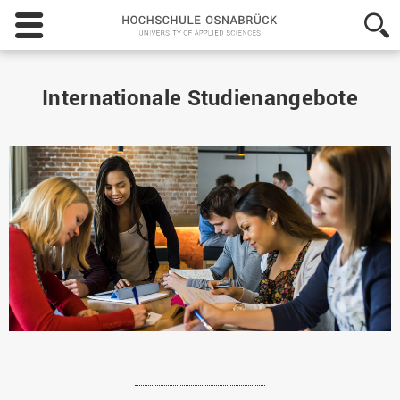
Hochschule
Osnabrück
-
University
of
Internationale Studienangebote
Applied
Sciences