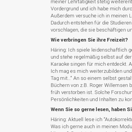
meiner Lehrtätigkeit stetig weiteren
Vordergrund und ich habe mich durch
Außerdem versuche ich in meinen L
Dadurch entstehen für die Studiere
vorschlagen, die sie beschäftigen u
Wie verbringen Sie ihre Freizeit?
Häring: Ich spiele leidenschaftlich 
und stehe regelmäßig selbst auf d
Karaoke singen für mich entdeckt. A
Ich mag es mich weiterzubilden un
Tag mit…“ An so einem selbst gestal
Büchern von z.B. Roger Willemsen be
früh verstorben ist. Solche Forschu
Persönlichkeiten und Inhalten zu kon
Wenn Sie so gerne lesen, haben S
Häring: Aktuell lese ich “Autokorrekt
Was ich gerne auch in meinen Modul