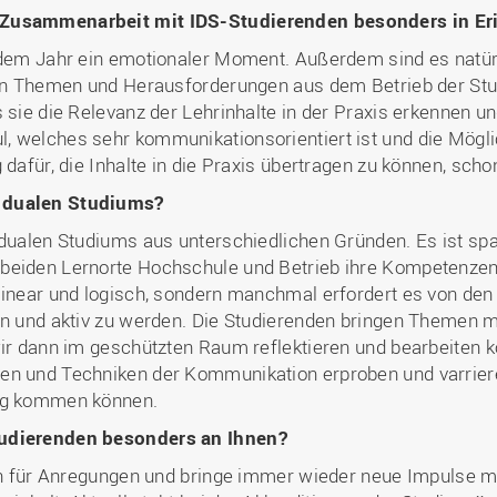
 Zusammenarbeit mit IDS-Studierenden besonders in Er
jedem Jahr ein emotionaler Moment. Außerdem sind es natür
 den Themen und Herausforderungen aus dem Betrieb der St
 sie die Relevanz der Lehrinhalte in der Praxis erkennen u
 welches sehr kommunikationsorientiert ist und die Möglic
 dafür, die Inhalte in die Praxis übertragen zu können, sch
s dualen Studiums?
 dualen Studiums aus unterschiedlichen Gründen. Es ist sp
beiden Lernorte Hochschule und Betrieb ihre Kompetenzen 
linear und logisch, sondern manchmal erfordert es von de
en und aktiv zu werden. Die Studierenden bringen Themen mi
 wir dann im geschützten Raum reflektieren und bearbeiten
en und Techniken der Kommunikation erproben und varriere
dung kommen können.
tudierenden besonders an Ihnen?
fen für Anregungen und bringe immer wieder neue Impulse m