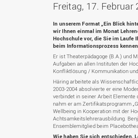
Bachelor
WIR in der Gesellschaft
Freitag, 17. Februar
Fördermöglichkeiten
Fördergesellschaft
Master
WIR durch die Jahrzehnte
Förder-ABC (FAQ)
Deutschlandstipendium
Berufsbegleitend studieren
WIR in den Medien und
In unserem Format „Ein Blick hinte
Gute wissenschaftliche
StudyUp-Award
unsere Publikationen
Duales Studium
wir Ihnen einmal im Monat Lehren
Praxis
WIR in Osnabrück und
Hochschule vor, die Sie im Laufe 
Weiterbildung
Forschungsdaten
Lingen: Standort- und
beim Informationsprozess kennenl
Future Skills
Gebäudepläne
Er ist Theaterpädagoge (B.A.) und Ma
I
Infos für Erstsemester
Nachrichten
Aufgaben an allen Instituten der H
RECHERCHE
Infos für Eltern
Veranstaltungen
Konfliktlösung / Kommunikation und
Häring arbeitete als Wissenschaftl
Forschungsdatenbank
2003-2004 absolvierte er eine Mod
Ressort-
verbindet in seiner Arbeit Element
Drittmitteldatenbank
nahm er am Zertifikatsprogramm „Gr
Wellbeing in Kooperation mit der Hoc
Laboreinrichtungen und
Achtsamkeitslehrerausbildung. Benj
Versuchsbetriebe
Ensemblemitglied beim Placebothea
Expertensuche
Wie haben Sie sich entschieden, 