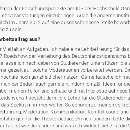
Rahmen der Forschungsprojekte am IDS der Hochschule Osna
hrveranstaltungen einzubringen. Auch die anderen Institut
ich im Jahre 2012 auf eine ausgeschriebene Stelle bewor
ig zu sein.
rbeitsalltag aus?
r Vielfalt an Aufgaben. Ich habe eine Lehrbefreiung für da
 Roadshow, der Verleihung des Deutschlandstipendiums bi
e lasse ich mich dabei von Studierenden unterstützen, die
 mir gezielt auf solche Moderationen vorbereitet werden. D
hschule noch ganzheitlicher nutzen. Gerne tausche ich mic
ich bei Bedarf auch gerne ein, indem ich z.B. Ideen für di
über meinen Tellerrand schaue und mit Interesse auf neu
idenschaft besteht darin, die Lehre für die Studierenden 
ch das Spektrum immer weiter. So gehören zu meinen vertr
hsführung, Moderation, Kommunikation, Konfliktlösung und 
anstaltungen für die Theaterpädagog*innen, sondern bette d
 Tag ist wie der andere und was ich wirklich liebe ist die 