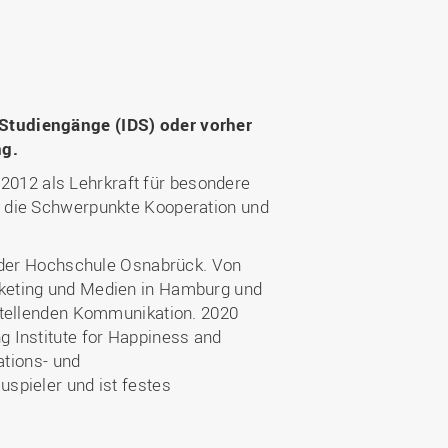
Wohnen
Stellenangebote
Weiterbildungsverbund
Mobilität
AKTUELLES
Osnabrück
Sport & Hochschulsport
ten
Engagement
a
Forschungs-Nachrichten
r
 Studiengänge (IDS) oder vorher
Das bietet Osnabrück
Veranstaltungen und
ng.
Fachtagungen
Das bietet Lingen
 2012 als Lehrkraft für besondere
Ausschreibungen zu
aft
S die Schwerpunkte Kooperation und
Förderungen und Preisen
Forschungsbericht
n der Hochschule Osnabrück. Von
rketing und Medien in Hamburg und
stellenden Kommunikation. 2020
 Institute for Happiness and
ations- und
spieler und ist festes