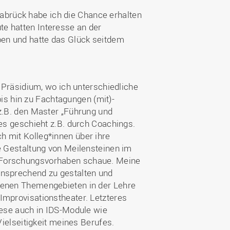
brück habe ich die Chance erhalten
e hatten Interesse an der
ben und hatte das Glück seitdem
s Präsidium, wo ich unterschiedliche
s hin zu Fachtagungen (mit)-
 z.B. den Master „Führung und
ies geschieht z.B. durch Coachings.
h mit Kolleg*innen über ihre
e Gestaltung von Meilensteinen im
e Forschungsvorhaben schaue. Meine
ansprechend zu gestalten und
etenen Themengebieten in der Lehre
Improvisationstheater. Letzteres
iese auch in IDS-Module wie
Vielseitigkeit meines Berufes.