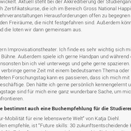
twickelt. Aktuell steht bei der Akkreditierung der Studien
 Zertifikatskurse, die ich im Bereich Gross National Happ
ehrveranstaltungen Herausforderungen offen zu begegnen 
nden Freiräume, die nicht festgefahren sind. Außerdem kö
nd die loten wir dann gemeinsam aus.
gern Improvisationstheater. Ich finde es sehr wichtig sich 
er Bühne. Außerdem spiele ich gerne Handpan und während
nsonsten bin ich viel unterwegs und gehe gerne spazieren.
d verbringe gerne Zeit mit einem bedeutsamen Thema oder
teten Forschungstag kann es passieren, dass ich mich mit 
schäftige. Den hätte ich gerne persönlich kennengelernt un
ngstage sind für mich eine ganz wunderbare Sache, um mic
frontieren.
ie bestimmt auch eine Buchempfehlung für die Studiere
ur-Mobilität für eine lebenswerte Welt” von Katja Diehl.
en empfehle, ist “Future skills: 30 zukunftsentscheidende