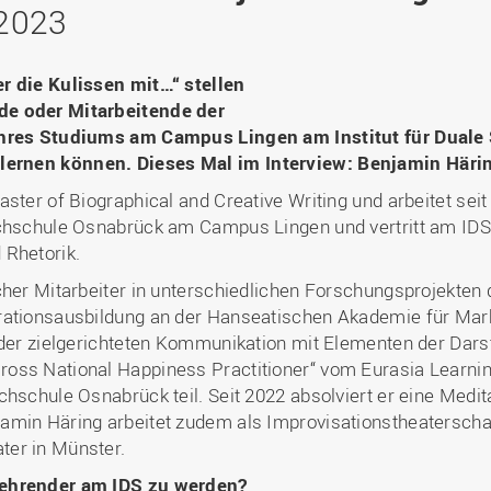
Binnenforschungs­
Finanzierung
Studierendenschaft
 2023
Gaststudierende
Ingenieurwissenschaften
NETZWERKE
schwerpunkte
Personalentwicklung
GROWTH - Innovative
Studienorganisation
Vertretungen und
und Informatik (IuI)
Sommer- und
Hochschule
Kompetenzzentren
Zusammenarbeit in
Beauftragte
Glossar
Winterprogramme
Institut für Musik (IfM)
Fördergesellschaft
r die Kulissen mit…“ stellen
Forschung und Transfer
Kooperationsmöglichkei
Forschungsgruppen und
Bibliothek
Studienqualitätsmittel
Outgoing
Management, Kultur und
de oder Mitarbeitende der
Hochschulzentrum Chin
Netzwerke
Forschungsergebnisse fü
Professional School
Technik (MKT, Campus
Ihres Studiums am Campus Lingen am Institut für Duale
(HZC)
Bibliothek
Deutsch als Fremdsprache
die Praxis
Lingen)
ernen können. Dieses Mal im Interview: Benjamin Häri
Amtsblatt
UAS7
LearningCenter
Informationen für
Gründungen | Start-Ups
Wirtschafts- und
ster of Biographical and Creative Writing und arbeitet seit
Personensuche
NTERNATIONALES
Geflüchtete
Career Services
Transfer in die Gesellsch
Sozialwissenschaften
ochschule Osnabrück am Campus Lingen und vertritt am ID
Förderung internationaler
(WiSo)
 Rhetorik.
Talente (FIT) in Osnabrück
Internationalisierung in der
icher Mitarbeiter in unterschiedlichen Forschungsprojekte
Forschung
erationsausbildung an der Hanseatischen Akademie für Ma
Welcome Center
e der zielgerichteten Kommunikation mit Elementen der Dar
EU-Hochschulbüro
oss National Happiness Practitioner“ vom Eurasia Learning
hschule Osnabrück teil. Seit 2022 absolviert er eine Medit
amin Häring arbeitet zudem als Improvisationstheaterschau
ter in Münster.
Lehrender am IDS zu werden?