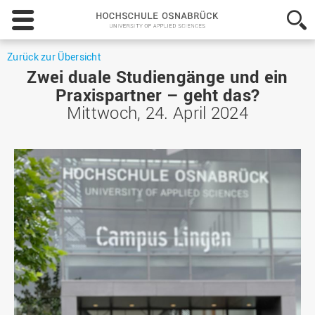
Hochschule
Osnabrück
-
University
Zurück zur Übersicht
of
Zwei duale Studiengänge und ein
Applied
Praxispartner – geht das?
Sciences
Mittwoch, 24. April 2024