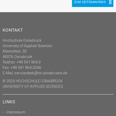
ZUM SEITENANFANG
KONTAKT
Hochschule Osnabrück
University of Applied Sciences
Albrechtstr. 30
49076 Osnabrück
Telefon: +49 541 969-0
Fax: +49 541 969-2066
E-Mail:
servicedesk@hs-osnabrueck.de
© 2026 HOCHSCHULE OSNABRÜCK
UNIVERSITY OF APPLIED SCIENCES
LINKS
Impressum