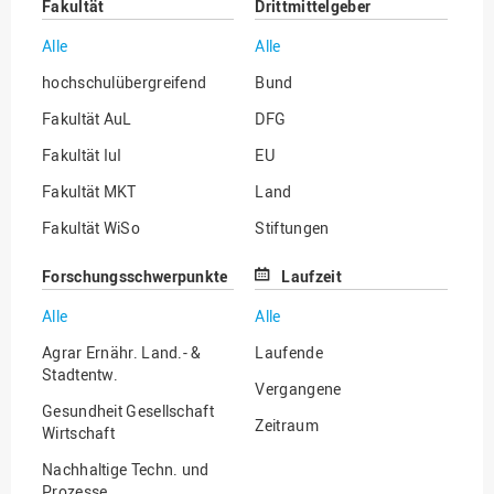
Fakultät
Drittmittelgeber
Alle
Alle
hochschulübergreifend
Bund
Fakultät AuL
DFG
Fakultät IuI
EU
Fakultät MKT
Land
Fakultät WiSo
Stiftungen
Institut für Musik
Sonstige
Forschungsschwerpunkte
Laufzeit
Alle
Alle
Agrar Ernähr. Land.- &
Laufende
Stadtentw.
Vergangene
Gesundheit Gesellschaft
Zeitraum
Wirtschaft
Nachhaltige Techn. und
Prozesse