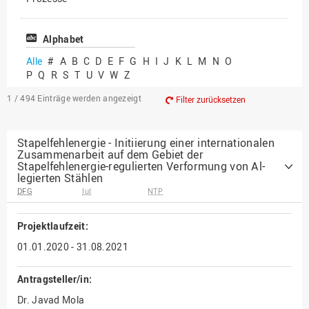
Vielfältiges Forschen
Alphabet
Alle
#
A
B
C
D
E
F
G
H
I
J
K
L
M
N
O
P
Q
R
S
T
U
V
W
Z
1 / 494
Einträge werden angezeigt
Filter zurücksetzen
Stapelfehlenergie - Initiierung einer internationalen
Zusammenarbeit auf dem Gebiet der
Stapelfehlenergie-regulierten Verformung von Al-
legierten Stählen
DFG
IuI
NTP
Projektlaufzeit:
01.01.2020 - 31.08.2021
Antragsteller/in:
Dr. Javad Mola