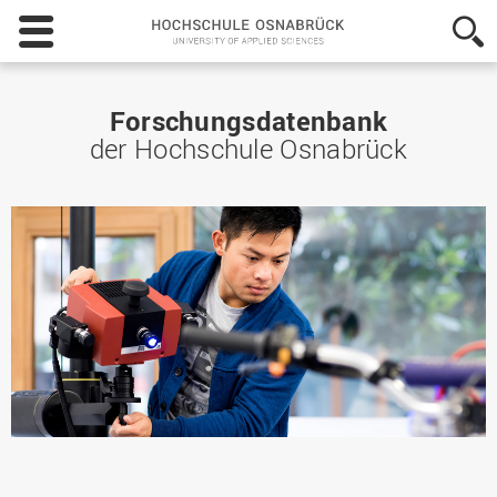
Hochschule
Osnabrück
-
University
of
Forschungsdatenbank
Applied
der Hochschule Osnabrück
Sciences