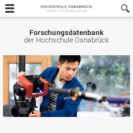
Hochschule
Osnabrück
-
University
of
Forschungsdatenbank
Applied
der Hochschule Osnabrück
Sciences