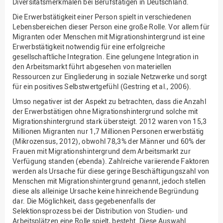
Diversitätsmerkmalen bei Berufstätigen in Deutschland.
Die Erwerbstätigkeit einer Person spielt in verschiedenen
Lebensbereichen dieser Person eine große Rolle. Vor allem für
Migranten oder Menschen mit Migrationshintergrund ist eine
Erwerbstätigkeit notwendig für eine erfolgreiche
gesellschaftliche Integration. Eine gelungene Integration in
den Arbeitsmarkt führt abgesehen von materiellen
Ressourcen zur Eingliederung in soziale Netzwerke und sorgt
für ein positives Selbstwertgefühl (Gestring et al., 2006).
Umso negativer ist der Aspekt zu betrachten, dass die Anzahl
der Erwerbstätigen ohne Migrationshintergrund solche mit
Migrationshintergrund stark übersteigt. 2012 waren von 15,3
Millionen Migranten nur 1,7 Millionen Personen erwerbstätig
(Mikrozensus, 2012), obwohl 78,3% der Männer und 60% der
Frauen mit Migrationshintergrund dem Arbeitsmarkt zur
Verfügung standen (ebenda). Zahlreiche variierende Faktoren
werden als Ursache für diese geringe Beschäftigungszahl von
Menschen mit Migrationshintergrund genannt, jedoch stellen
diese als alleinige Ursache keine hinreichende Begründung
dar. Die Möglichkeit, dass gegebenenfalls der
Selektionsprozess bei der Distribution von Studien- und
Arbeitsplätzen eine Rolle spielt, besteht. Diese Auswahl