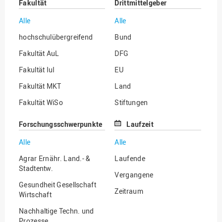
Fakultät
Drittmittelgeber
Alle
Alle
hochschulübergreifend
Bund
Fakultät AuL
DFG
Fakultät IuI
EU
Fakultät MKT
Land
Fakultät WiSo
Stiftungen
Institut für Musik
Sonstige
Forschungsschwerpunkte
Laufzeit
Alle
Alle
Agrar Ernähr. Land.- &
Laufende
Stadtentw.
Vergangene
Gesundheit Gesellschaft
Zeitraum
Wirtschaft
Nachhaltige Techn. und
Prozesse