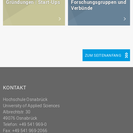
Gründungen | Start-Ups
Forschungsgruppen und
Verbünde
ZUM SEITENANFANG
KONTAKT
Hochschule Osnabrück
University of Applied Sciences
Albrechtstr. 30
49076 Osnabrück
Telefon: +49 541 969-0
Fax: +49 541 969-2066