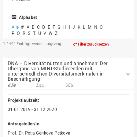
Vielfältiges Forschen
Alphabet
Alle
#
A
B
C
D
E
F
G
H
I
J
K
L
M
N
O
P
Q
R
S
T
U
V
W
Z
1 / 494
Einträge werden angezeigt
Filter zurücksetzen
DNA – Diversität nutzen und annehmen: Der
Übergang von MINT-Studierenden mit
unterschiedlichen Diversitätsmerkmalen in
Beschäftigung
WiSo
Bund
GGW
Projektlaufzeit:
01.01.2019 - 31.12.2020
Antragsteller/in:
Prof. Dr. Petia Genkova Petkova