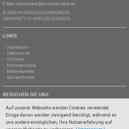
E-Mail:
servicedesk@hs-osnabrueck.de
© 2026 HOCHSCHULE OSNABRÜCK
UNIVERSITY OF APPLIED SCIENCES
LINKS
Impressum
Datenschutz
HS Home
Personensuche
Medienkontakt
Barrierefreiheit
BESUCHEN SIE UNS
Instagram
Tiktok
LinkedIn
YouTube
Facebook
Auf unserer Webseite werden Cookies verwendet.
Einige davon werden zwingend benötigt, während es
uns andere ermöglichen, Ihre Nutzererfahrung auf