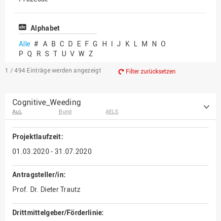
Vielfältiges Forschen
Alphabet
Alle
#
A
B
C
D
E
F
G
H
I
J
K
L
M
N
O
P
Q
R
S
T
U
V
W
Z
1 / 494
Einträge werden angezeigt
Filter zurücksetzen
Cognitive_Weeding
AuL
Bund
AELS
Projektlaufzeit:
01.03.2020 - 31.07.2020
Antragsteller/in:
Prof. Dr. Dieter Trautz
Drittmittelgeber/Förderlinie: