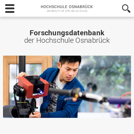
Hochschule
Osnabrück
-
University
of
Forschungsdatenbank
Applied
der Hochschule Osnabrück
Sciences