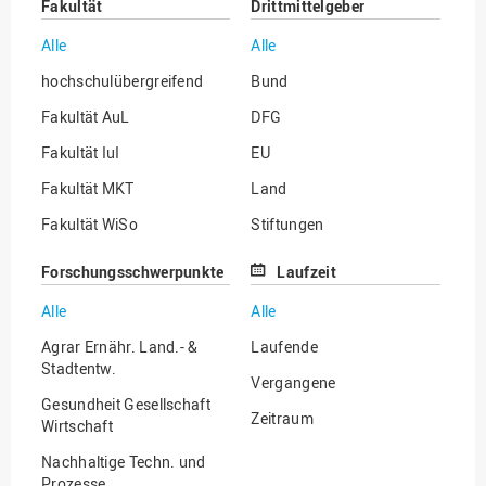
Fakultät
Drittmittelgeber
Alle
Alle
hochschulübergreifend
Bund
Fakultät AuL
DFG
Fakultät IuI
EU
Fakultät MKT
Land
Fakultät WiSo
Stiftungen
Institut für Musik
Sonstige
Forschungsschwerpunkte
Laufzeit
Alle
Alle
Agrar Ernähr. Land.- &
Laufende
Stadtentw.
Vergangene
Gesundheit Gesellschaft
Zeitraum
Wirtschaft
Nachhaltige Techn. und
Prozesse