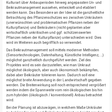
Kulturart über Anbauperioden hinweg angepassten Un- und
Beikrautmanagement aussehen, entwickelt und etabliert
werden kann. Das Besondere an der Idee ist die ganzheitliche
Betrachtung des Pflanzenschutzes wo zwischen Unkräutern
(unerwünschten und problematischen Pflanzen neben der
Kulturpflanze) und Beikräutern (nicht geplanten aber
wirtschaftlich unkritischen und ggf. schützenswerten
Pflanzen neben der Kulturpflanze) unterschieden wird. Dies
wird im Weiteren auch begrifflich so verwendet.
Das Beikrautmanagement soll mittels moderner Methoden
(Sensortechnologien, Datenhaltung, Künstliche Intelligenz, …)
möglichst ganzheitlich durchgeführt werden. Ziel des
Projektes wird es sein darzustellen, wie man Unkraut
möglichst ökologisch, aber auch ökonomisch bekämpfen,
dabei aber Beikräuter tolerieren kann. Dadurch soll eine
möglichst breite Anwendung in der Landwirtschaft gegeben
werden. Die Breitenwirkung soll noch entsprechend vergrößert
werden indem die Spannweite vom rein ökologischen bis hin
zum hybriden (ökologisch / konventionell) Anbau betrachtet
wird.
Bei der Planung ist abzuwägen, in welchem Maße Unkräuter