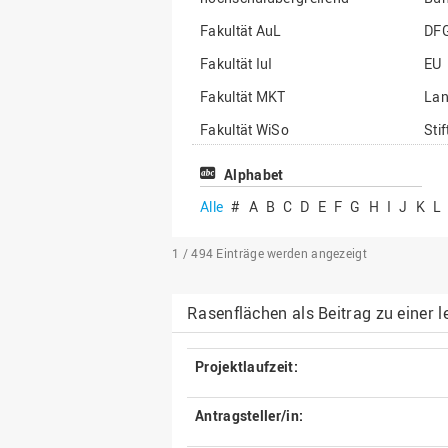
Fakultät AuL
DF
Fakultät IuI
EU
Fakultät MKT
La
Fakultät WiSo
Sti
Institut für Musik
Son
Alphabet
Alle
#
A
B
C
D
E
F
G
H
I
J
K
L
1 / 494
Einträge werden angezeigt
Rasenflächen als Beitrag zu einer l
Projektlaufzeit:
Antragsteller/in: