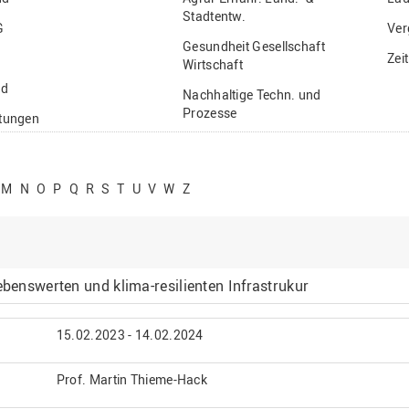
Stadtentw.
G
Ver
Gesundheit Gesellschaft
Zei
Wirtschaft
nd
Nachhaltige Techn. und
Prozesse
ftungen
Vielfältiges Forschen
stige
M
N
O
P
Q
R
S
T
U
V
W
Z
ebenswerten und klima-resilienten Infrastrukur
15.02.2023 - 14.02.2024
Prof. Martin Thieme-Hack