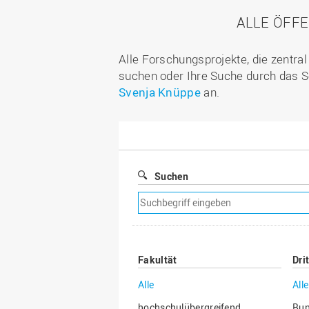
ALLE ÖFF
Alle Forschungsprojekte, die zentra
suchen oder Ihre Suche durch das S
Svenja Knüppe
an.
Suchen
Suchfilter
entfernen
Fakultät
Dri
Alle
Alle
hochschulübergreifend
Bu