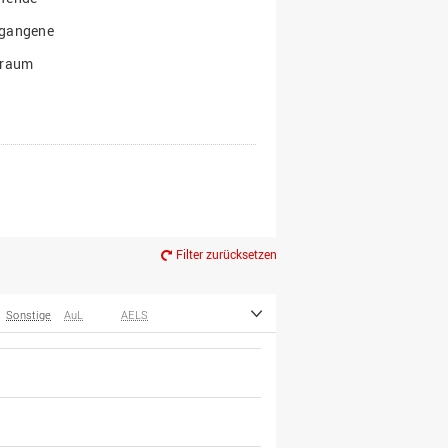
gangene
traum
Filter zurücksetzen
Sonstige
AuL
AELS