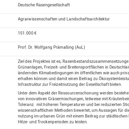
Deutsche Rasengesellschaft
Agrarwissenschaften und Landschaftsarchitektur
151.000 €
Prof. Dr. Wolfgang Prämaßing (AuL)
Ziel des Projektes ist es, Rasenbestandszusammensetzungen 
Grünanlagen, Freizeit- und Breitensportflächen in Deutschlan
ändernden Klimabedingungen im öffentlichen wie auch priva
erhalten können und damit einen Beitrag zu Ökosystemleist
Infrastruktur zur Freizeitnutzung der Gesellschaft bieten.
Unter dem Aspekt der Ressourcenschonung werden bestehen
von innovativen Gräsermischungen, teilweise mit Kräuterbei
Toleranz mit höheren Temperaturen und bei reduzierten Sti
wissenschaftlichen Methoden bewertet, um Aussagen für di
nutzung im urbanen Grün mit einem Beitrag zur städtischen
Hitze- und Trockenperioden zu leisten.